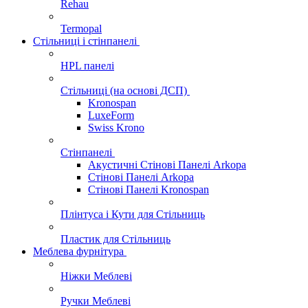
Rehau
Termopal
Стільниці і стінпанелі
HPL панелі
Стільниці (на основі ДСП)
Kronospan
LuxeForm
Swiss Krono
Стінпанелі
Акустичні Стінові Панелі Аrkopa
Стінові Панелі Arkopa
Стінові Панелі Kronospan
Плінтуса і Кути для Стільниць
Пластик для Стільниць
Меблева фурнітура
Ніжки Меблеві
Ручки Меблеві