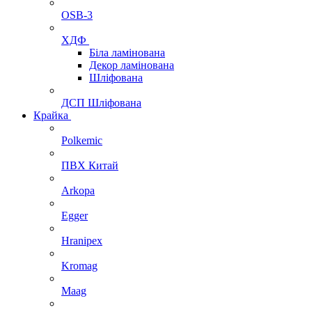
OSB-3
ХДФ
Біла ламінована
Декор ламінована
Шліфована
ДСП Шліфована
Крайка
Polkemic
ПВХ Китай
Arkopa
Egger
Hranipex
Kromag
Maag