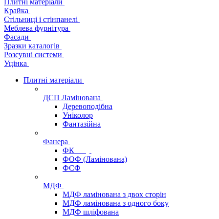
Плитні матеріали
Крайка
Стільниці і стінпанелі
Меблева фурнітура
Фасади
Зразки каталогів
Розсувні системи
Уцінка
Плитні матеріали
ДСП Ламінована
Деревоподібна
Уніколор
Фантазійна
Фанера
ФК
ФОФ (Ламінована)
ФСФ
МДФ
МДФ ламінована з двох сторін
МДФ ламінована з одного боку
МДФ шліфована