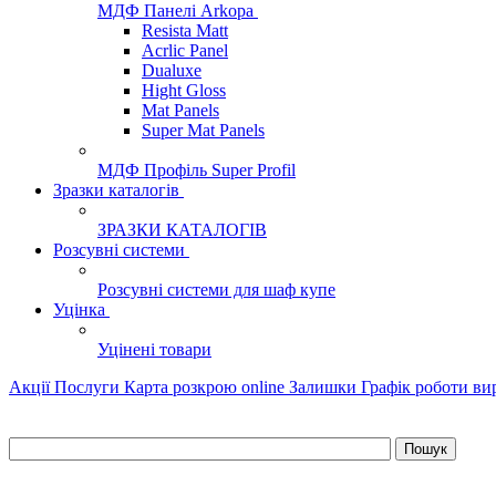
МДФ Панелі Arkopa
Resista Matt
Acrlic Panel
Dualuxe
Hight Gloss
Mat Panels
Super Mat Panels
МДФ Профіль Super Profil
Зразки каталогів
ЗРАЗКИ КАТАЛОГІВ
Розсувні системи
Розсувні системи для шаф купе
Уцінка
Уцінені товари
Акції
Послуги
Карта розкрою online
Залишки
Графік роботи в