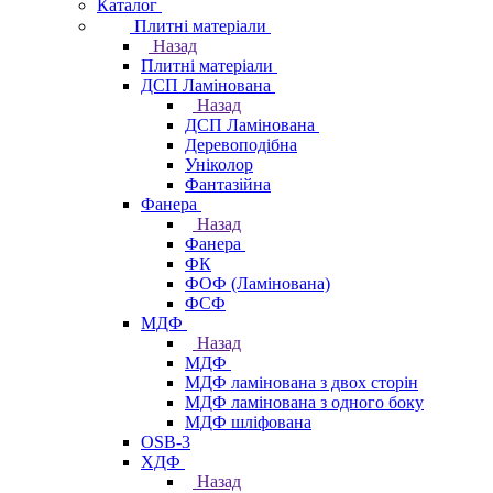
Каталог
Плитні матеріали
Назад
Плитні матеріали
ДСП Ламінована
Назад
ДСП Ламінована
Деревоподібна
Уніколор
Фантазійна
Фанера
Назад
Фанера
ФК
ФОФ (Ламінована)
ФСФ
МДФ
Назад
МДФ
МДФ ламінована з двох сторін
МДФ ламінована з одного боку
МДФ шліфована
OSB-3
ХДФ
Назад