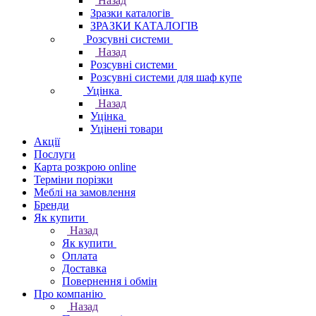
Назад
Зразки каталогів
ЗРАЗКИ КАТАЛОГІВ
Розсувні системи
Назад
Розсувні системи
Розсувні системи для шаф купе
Уцінка
Назад
Уцінка
Уцінені товари
Акції
Послуги
Карта розкрою online
Терміни порізки
Меблі на замовлення
Бренди
Як купити
Назад
Як купити
Оплата
Доставка
Повернення і обмін
Про компанію
Назад