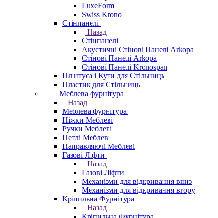
LuxeForm
Swiss Krono
Стінпанелі
Назад
Стінпанелі
Акустичні Стінові Панелі Аrkopa
Стінові Панелі Arkopa
Стінові Панелі Kronospan
Плінтуса і Кути для Стільниць
Пластик для Стільниць
Меблева фурнітура
Назад
Меблева фурнітура
Ніжки Меблеві
Ручки Меблеві
Петлі Меблеві
Направляючі Меблеві
Газові Ліфти
Назад
Газові Ліфти
Механізми для відкривання вниз
Механізми для відкривання вгору
Кріпильна Фурнітура
Назад
Кріпильна Фурнітура