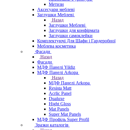
Метизи
Аксесуари меблеві
Заглушки Меблеві
Назад
Заглушки Меблеві
Заглушки для конфірмата
Заглушки самоклейки
Комплектуючі Для Шафи і Гардеробної
Меблева косметика
Фасади
Назад
Фасади
МДФ Панелі Yildiz
МДФ Панелі Arkopa
Назад
МДФ Панелі Arkopa
Resista Matt
Acrlic Panel
Dualuxe
Hight Gloss
Mat Panels
Super Mat Panels
МДФ Профіль Super Profil
Зразки каталогів