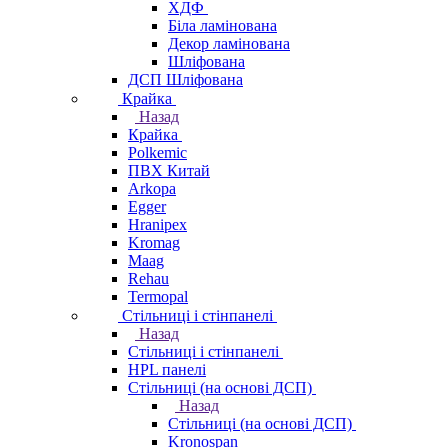
ХДФ
Біла ламінована
Декор ламінована
Шліфована
ДСП Шліфована
Крайка
Назад
Крайка
Polkemic
ПВХ Китай
Arkopa
Egger
Hranipex
Kromag
Maag
Rehau
Termopal
Стільниці і стінпанелі
Назад
Стільниці і стінпанелі
HPL панелі
Стільниці (на основі ДСП)
Назад
Стільниці (на основі ДСП)
Kronospan