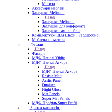
Метизи
Аксесуари меблеві
Заглушки Меблеві
Назад
Заглушки Меблеві
Заглушки для конфірмата
Заглушки самоклейки
Комплектуючі Для Шафи і Гардеробної
Меблева косметика
Фасади
Назад
Фасади
МДФ Панелі Yildiz
МДФ Панелі Arkopa
Назад
МДФ Панелі Arkopa
Resista Matt
Acrlic Panel
Dualuxe
Hight Gloss
Mat Panels
Super Mat Panels
МДФ Профіль Super Profil
Зразки каталогів