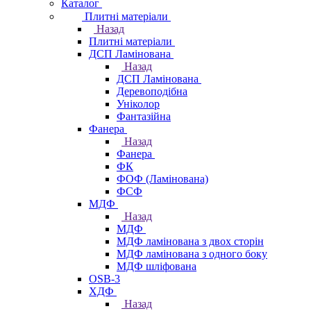
Каталог
Плитні матеріали
Назад
Плитні матеріали
ДСП Ламінована
Назад
ДСП Ламінована
Деревоподібна
Уніколор
Фантазійна
Фанера
Назад
Фанера
ФК
ФОФ (Ламінована)
ФСФ
МДФ
Назад
МДФ
МДФ ламінована з двох сторін
МДФ ламінована з одного боку
МДФ шліфована
OSB-3
ХДФ
Назад