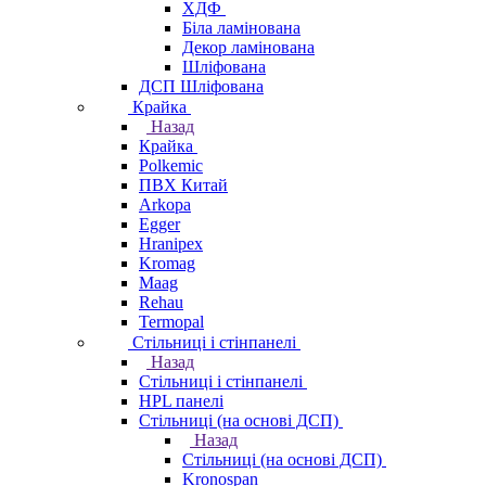
ХДФ
Біла ламінована
Декор ламінована
Шліфована
ДСП Шліфована
Крайка
Назад
Крайка
Polkemic
ПВХ Китай
Arkopa
Egger
Hranipex
Kromag
Maag
Rehau
Termopal
Стільниці і стінпанелі
Назад
Стільниці і стінпанелі
HPL панелі
Стільниці (на основі ДСП)
Назад
Стільниці (на основі ДСП)
Kronospan