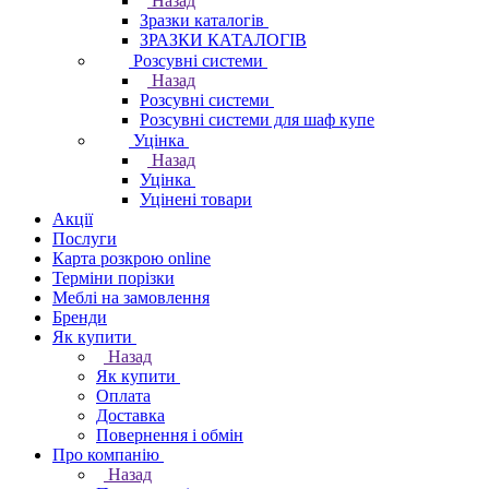
Назад
Зразки каталогів
ЗРАЗКИ КАТАЛОГІВ
Розсувні системи
Назад
Розсувні системи
Розсувні системи для шаф купе
Уцінка
Назад
Уцінка
Уцінені товари
Акції
Послуги
Карта розкрою online
Терміни порізки
Меблі на замовлення
Бренди
Як купити
Назад
Як купити
Оплата
Доставка
Повернення і обмін
Про компанію
Назад