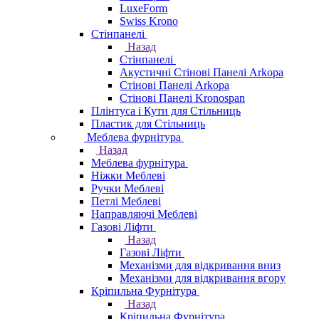
LuxeForm
Swiss Krono
Стінпанелі
Назад
Стінпанелі
Акустичні Стінові Панелі Аrkopa
Стінові Панелі Arkopa
Стінові Панелі Kronospan
Плінтуса і Кути для Стільниць
Пластик для Стільниць
Меблева фурнітура
Назад
Меблева фурнітура
Ніжки Меблеві
Ручки Меблеві
Петлі Меблеві
Направляючі Меблеві
Газові Ліфти
Назад
Газові Ліфти
Механізми для відкривання вниз
Механізми для відкривання вгору
Кріпильна Фурнітура
Назад
Кріпильна Фурнітура