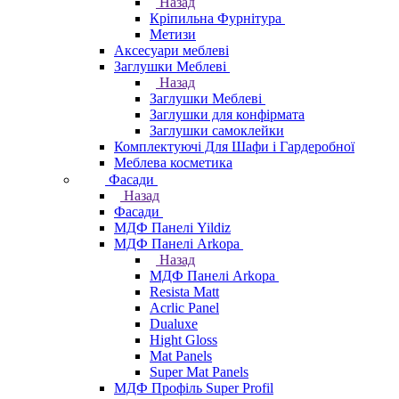
Назад
Кріпильна Фурнітура
Метизи
Аксесуари меблеві
Заглушки Меблеві
Назад
Заглушки Меблеві
Заглушки для конфірмата
Заглушки самоклейки
Комплектуючі Для Шафи і Гардеробної
Меблева косметика
Фасади
Назад
Фасади
МДФ Панелі Yildiz
МДФ Панелі Arkopa
Назад
МДФ Панелі Arkopa
Resista Matt
Acrlic Panel
Dualuxe
Hight Gloss
Mat Panels
Super Mat Panels
МДФ Профіль Super Profil