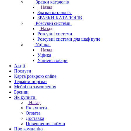
Зразки каталогів
Назад
Зразки каталогів
ЗРАЗКИ КАТАЛОГІВ
Розсувні системи
Назад
Розсувні системи
Розсувні системи для шаф купе
Уцінка
Назад
Уцінка
Уцінені товари
Акції
Послуги
Карта розкрою online
Терміни порізки
Меблі на замовлення
Бренди
Як купити
Назад
Як купити
Оплата
Доставка
Повернення і обмін
Про компанію