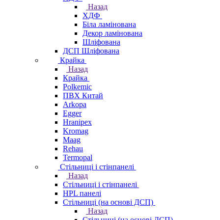
Назад
ХДФ
Біла ламінована
Декор ламінована
Шліфована
ДСП Шліфована
Крайка
Назад
Крайка
Polkemic
ПВХ Китай
Arkopa
Egger
Hranipex
Kromag
Maag
Rehau
Termopal
Стільниці і стінпанелі
Назад
Стільниці і стінпанелі
HPL панелі
Стільниці (на основі ДСП)
Назад
Стільниці (на основі ДСП)