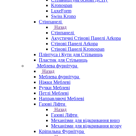
Kronospan
LuxeForm
Swiss Krono
Стінпанелі
Назад
Стінпанелі
Акустичні Стінові Панелі Аrkopa
Стінові Панелі Arkopa
Стінові Панелі Kronospan
Плінтуса і Кути для Стільниць
Пластик для Стільниць
Меблева фурнітура
Назад
Меблева фурнітура
Ніжки Меблеві
Ручки Меблеві
Петлі Меблеві
Направляючі Меблеві
Газові Ліфти
Назад
Газові Ліфти
Механізми для відкривання вниз
Механізми для відкривання вгору
Кріпильна Фурнітура