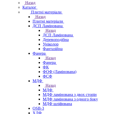
Назад
Каталог
Плитні матеріали
Назад
Плитні матеріали
ДСП Ламінована
Назад
ДСП Ламінована
Деревоподібна
Уніколор
Фантазійна
Фанера
Назад
Фанера
ФК
ФОФ (Ламінована)
ФСФ
МДФ
Назад
МДФ
МДФ ламінована з двох сторін
МДФ ламінована з одного боку
МДФ шліфована
OSB-3
ХДФ