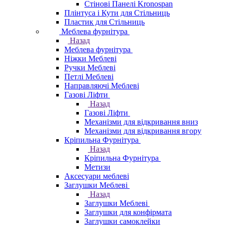
Стінові Панелі Kronospan
Плінтуса і Кути для Стільниць
Пластик для Стільниць
Меблева фурнітура
Назад
Меблева фурнітура
Ніжки Меблеві
Ручки Меблеві
Петлі Меблеві
Направляючі Меблеві
Газові Ліфти
Назад
Газові Ліфти
Механізми для відкривання вниз
Механізми для відкривання вгору
Кріпильна Фурнітура
Назад
Кріпильна Фурнітура
Метизи
Аксесуари меблеві
Заглушки Меблеві
Назад
Заглушки Меблеві
Заглушки для конфірмата
Заглушки самоклейки