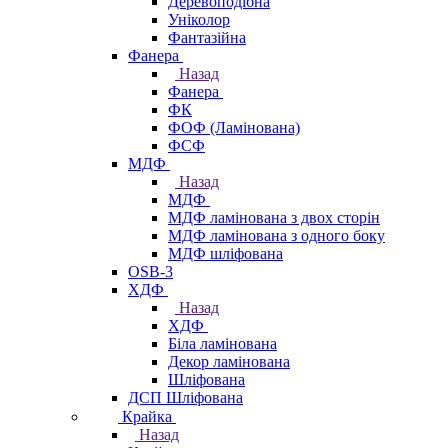
Деревоподібна
Уніколор
Фантазійна
Фанера
Назад
Фанера
ФК
ФОФ (Ламінована)
ФСФ
МДФ
Назад
МДФ
МДФ ламінована з двох сторін
МДФ ламінована з одного боку
МДФ шліфована
OSB-3
ХДФ
Назад
ХДФ
Біла ламінована
Декор ламінована
Шліфована
ДСП Шліфована
Крайка
Назад