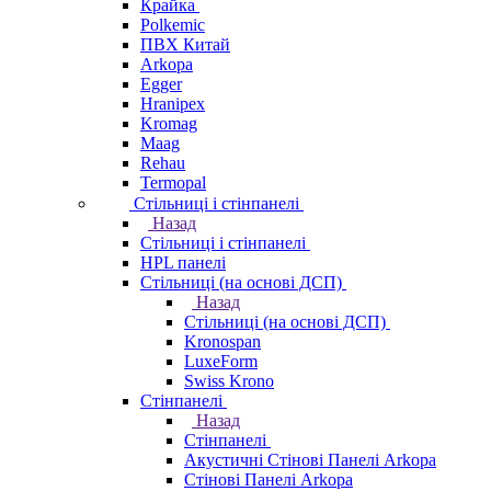
Крайка
Polkemic
ПВХ Китай
Arkopa
Egger
Hranipex
Kromag
Maag
Rehau
Termopal
Стільниці і стінпанелі
Назад
Стільниці і стінпанелі
HPL панелі
Стільниці (на основі ДСП)
Назад
Стільниці (на основі ДСП)
Kronospan
LuxeForm
Swiss Krono
Стінпанелі
Назад
Стінпанелі
Акустичні Стінові Панелі Аrkopa
Стінові Панелі Arkopa