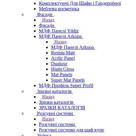
Комплектуючі Для Шафи і Гардеробної
Меблева косметика
Фасади
Назад
Фасади
МДФ Панелі Yildiz
МДФ Панелі Arkopa
Назад
МДФ Панелі Arkopa
Resista Matt
Acrlic Panel
Dualuxe
Hight Gloss
Mat Panels
Super Mat Panels
МДФ Профіль Super Profil
Зразки каталогів
Назад
Зразки каталогів
ЗРАЗКИ КАТАЛОГІВ
Розсувні системи
Назад
Розсувні системи
Розсувні системи для шаф купе
Уцінка