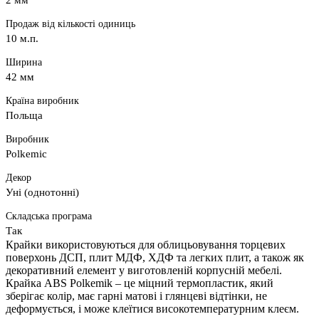
2 мм
Продаж від кількості одиниць
10 м.п.
Ширина
42 мм
Країна виробник
Польща
Виробник
Polkemic
Декор
Уні (однотонні)
Складська програма
Так
Крайки використовуються для облицьовування торцевих
поверхонь ДСП, плит МДФ, ХДФ та легких плит, а також як
декоративний елемент у виготовленій корпусній мебелі.
Крайка ABS Polkemik – це міцний термопластик, який
зберігає колір, має гарні матові і глянцеві відтінки, не
деформується, і може клеїтися високотемпературним клеєм.