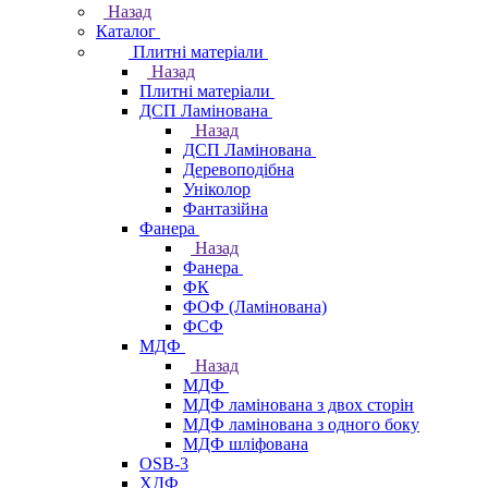
Назад
Каталог
Плитні матеріали
Назад
Плитні матеріали
ДСП Ламінована
Назад
ДСП Ламінована
Деревоподібна
Уніколор
Фантазійна
Фанера
Назад
Фанера
ФК
ФОФ (Ламінована)
ФСФ
МДФ
Назад
МДФ
МДФ ламінована з двох сторін
МДФ ламінована з одного боку
МДФ шліфована
OSB-3
ХДФ