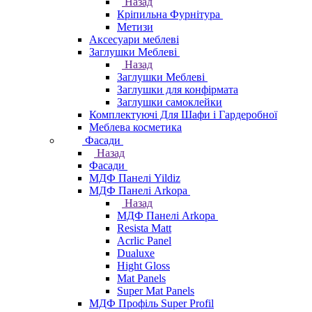
Назад
Кріпильна Фурнітура
Метизи
Аксесуари меблеві
Заглушки Меблеві
Назад
Заглушки Меблеві
Заглушки для конфірмата
Заглушки самоклейки
Комплектуючі Для Шафи і Гардеробної
Меблева косметика
Фасади
Назад
Фасади
МДФ Панелі Yildiz
МДФ Панелі Arkopa
Назад
МДФ Панелі Arkopa
Resista Matt
Acrlic Panel
Dualuxe
Hight Gloss
Mat Panels
Super Mat Panels
МДФ Профіль Super Profil