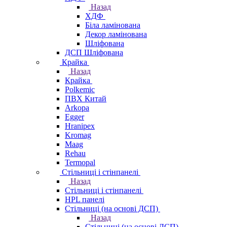
Назад
ХДФ
Біла ламінована
Декор ламінована
Шліфована
ДСП Шліфована
Крайка
Назад
Крайка
Polkemic
ПВХ Китай
Arkopa
Egger
Hranipex
Kromag
Maag
Rehau
Termopal
Стільниці і стінпанелі
Назад
Стільниці і стінпанелі
HPL панелі
Стільниці (на основі ДСП)
Назад
Стільниці (на основі ДСП)