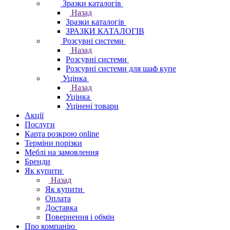
Зразки каталогів
Назад
Зразки каталогів
ЗРАЗКИ КАТАЛОГІВ
Розсувні системи
Назад
Розсувні системи
Розсувні системи для шаф купе
Уцінка
Назад
Уцінка
Уцінені товари
Акції
Послуги
Карта розкрою online
Терміни порізки
Меблі на замовлення
Бренди
Як купити
Назад
Як купити
Оплата
Доставка
Повернення і обмін
Про компанію