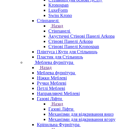
Kronospan
LuxeForm
Swiss Krono
Стінпанелі
Назад
Стінпанелі
Акустичні Стінові Панелі Аrkopa
Стінові Панелі Arkopa
Стінові Панелі Kronospan
Плінтуса і Кути для Стільниць
Пластик для Стільниць
Меблева фурнітура
Назад
Меблева фурнітура
Ніжки Меблеві
Ручки Меблеві
Петлі Меблеві
Направляючі Меблеві
Газові Ліфти
Назад
Газові Ліфти
Механізми для відкривання вниз
Механізми для відкривання вгору
Кріпильна Фурнітура