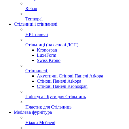
Rehau
Termopal
Стільниці і стінпанелі
HPL панелі
Стільниці (на основі ДСП)
Kronospan
LuxeForm
Swiss Krono
Стінпанелі
Акустичні Стінові Панелі Аrkopa
Стінові Панелі Arkopa
Стінові Панелі Kronospan
Плінтуса і Кути для Стільниць
Пластик для Стільниць
Меблева фурнітура
Ніжки Меблеві