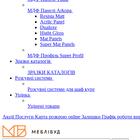
МДФ Панелі Arkopa
Resista Matt
Acrlic Panel
Dualuxe
Hight Gloss
Mat Panels
Super Mat Panels
МДФ Профіль Super Profil
Зразки каталогів
ЗРАЗКИ КАТАЛОГІВ
Розсувні системи
Розсувні системи для шаф купе
Уцінка
Уцінені товари
Акції
Послуги
Карта розкрою online
Залишки
Графік роботи в