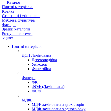
Каталог
Плитні матеріали
Крайка
Стільниці і стінпанелі
Меблева фурнітура
Фасади
Зразки каталогів
Розсувні системи
Уцінка
Плитні матеріали
ДСП Ламінована
Деревоподібна
Уніколор
Фантазійна
Фанера
ФК
ФОФ (Ламінована)
ФСФ
МДФ
МДФ ламінована з двох сторін
МДФ ламінована з одного боку