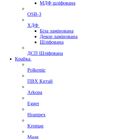
МДФ шліфована
OSB-3
ХДФ
Біла ламінована
Декор ламінована
Шліфована
ДСП Шліфована
Крайка
Polkemic
ПВХ Китай
Arkopa
Egger
Hranipex
Kromag
Maag