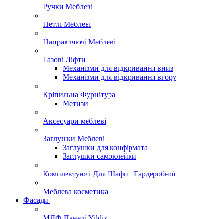
Ручки Меблеві
Петлі Меблеві
Направляючі Меблеві
Газові Ліфти
Механізми для відкривання вниз
Механізми для відкривання вгору
Кріпильна Фурнітура
Метизи
Аксесуари меблеві
Заглушки Меблеві
Заглушки для конфірмата
Заглушки самоклейки
Комплектуючі Для Шафи і Гардеробної
Меблева косметика
Фасади
МДФ Панелі Yildiz