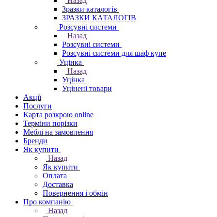
Назад
Зразки каталогів
ЗРАЗКИ КАТАЛОГІВ
Розсувні системи
Назад
Розсувні системи
Розсувні системи для шаф купе
Уцінка
Назад
Уцінка
Уцінені товари
Акції
Послуги
Карта розкрою online
Терміни порізки
Меблі на замовлення
Бренди
Як купити
Назад
Як купити
Оплата
Доставка
Повернення і обмін
Про компанію
Назад