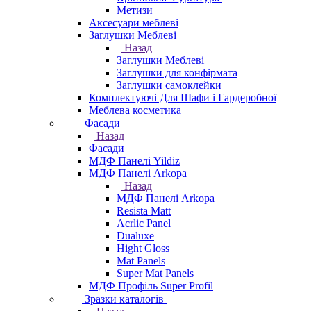
Метизи
Аксесуари меблеві
Заглушки Меблеві
Назад
Заглушки Меблеві
Заглушки для конфірмата
Заглушки самоклейки
Комплектуючі Для Шафи і Гардеробної
Меблева косметика
Фасади
Назад
Фасади
МДФ Панелі Yildiz
МДФ Панелі Arkopa
Назад
МДФ Панелі Arkopa
Resista Matt
Acrlic Panel
Dualuxe
Hight Gloss
Mat Panels
Super Mat Panels
МДФ Профіль Super Profil
Зразки каталогів