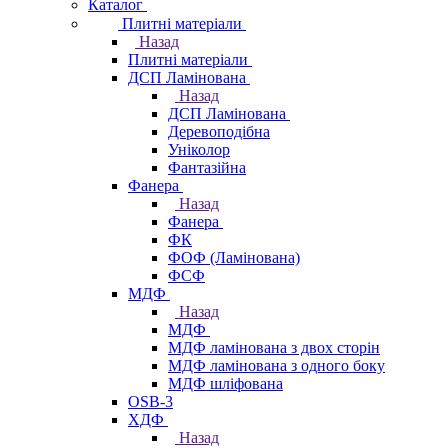
Каталог
Плитні матеріали
Назад
Плитні матеріали
ДСП Ламінована
Назад
ДСП Ламінована
Деревоподібна
Уніколор
Фантазійна
Фанера
Назад
Фанера
ФК
ФОФ (Ламінована)
ФСФ
МДФ
Назад
МДФ
МДФ ламінована з двох сторін
МДФ ламінована з одного боку
МДФ шліфована
OSB-3
ХДФ
Назад