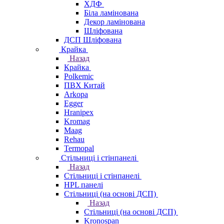
ХДФ
Біла ламінована
Декор ламінована
Шліфована
ДСП Шліфована
Крайка
Назад
Крайка
Polkemic
ПВХ Китай
Arkopa
Egger
Hranipex
Kromag
Maag
Rehau
Termopal
Стільниці і стінпанелі
Назад
Стільниці і стінпанелі
HPL панелі
Стільниці (на основі ДСП)
Назад
Стільниці (на основі ДСП)
Kronospan