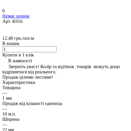
0
Немає оцінок
Арт.
К016
12.48 грн./
пог.м
В кошик
Купити в 1 клік
В наявності
Зверніть увагу! Колір та відтінок товарів можуть дещо
відрізнятися від реального.
Продаж цілими листами!
Характеристики
Товщина
—
1 мм
Продаж від кількості одиниць
—
10 м.п.
Ширина
—
22 мм