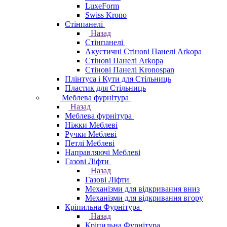
LuxeForm
Swiss Krono
Стінпанелі
Назад
Стінпанелі
Акустичні Стінові Панелі Аrkopa
Стінові Панелі Arkopa
Стінові Панелі Kronospan
Плінтуса і Кути для Стільниць
Пластик для Стільниць
Меблева фурнітура
Назад
Меблева фурнітура
Ніжки Меблеві
Ручки Меблеві
Петлі Меблеві
Направляючі Меблеві
Газові Ліфти
Назад
Газові Ліфти
Механізми для відкривання вниз
Механізми для відкривання вгору
Кріпильна Фурнітура
Назад
Кріпильна Фурнітура