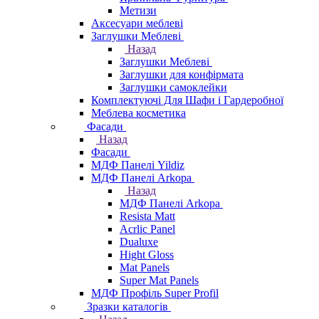
Метизи
Аксесуари меблеві
Заглушки Меблеві
Назад
Заглушки Меблеві
Заглушки для конфірмата
Заглушки самоклейки
Комплектуючі Для Шафи і Гардеробної
Меблева косметика
Фасади
Назад
Фасади
МДФ Панелі Yildiz
МДФ Панелі Arkopa
Назад
МДФ Панелі Arkopa
Resista Matt
Acrlic Panel
Dualuxe
Hight Gloss
Mat Panels
Super Mat Panels
МДФ Профіль Super Profil
Зразки каталогів