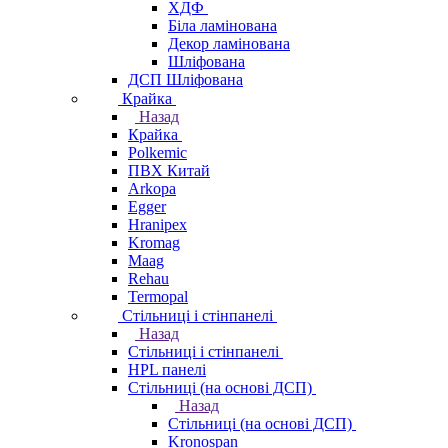
ХДФ
Біла ламінована
Декор ламінована
Шліфована
ДСП Шліфована
Крайка
Назад
Крайка
Polkemic
ПВХ Китай
Arkopa
Egger
Hranipex
Kromag
Maag
Rehau
Termopal
Стільниці і стінпанелі
Назад
Стільниці і стінпанелі
HPL панелі
Стільниці (на основі ДСП)
Назад
Стільниці (на основі ДСП)
Kronospan