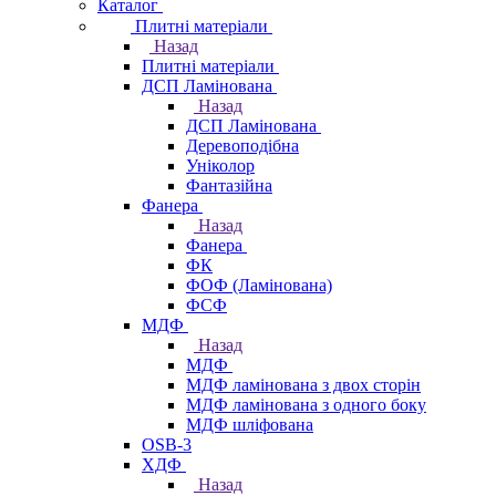
Каталог
Плитні матеріали
Назад
Плитні матеріали
ДСП Ламінована
Назад
ДСП Ламінована
Деревоподібна
Уніколор
Фантазійна
Фанера
Назад
Фанера
ФК
ФОФ (Ламінована)
ФСФ
МДФ
Назад
МДФ
МДФ ламінована з двох сторін
МДФ ламінована з одного боку
МДФ шліфована
OSB-3
ХДФ
Назад