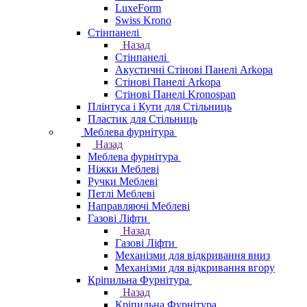
LuxeForm
Swiss Krono
Стінпанелі
Назад
Стінпанелі
Акустичні Стінові Панелі Аrkopa
Стінові Панелі Arkopa
Стінові Панелі Kronospan
Плінтуса і Кути для Стільниць
Пластик для Стільниць
Меблева фурнітура
Назад
Меблева фурнітура
Ніжки Меблеві
Ручки Меблеві
Петлі Меблеві
Направляючі Меблеві
Газові Ліфти
Назад
Газові Ліфти
Механізми для відкривання вниз
Механізми для відкривання вгору
Кріпильна Фурнітура
Назад
Кріпильна Фурнітура