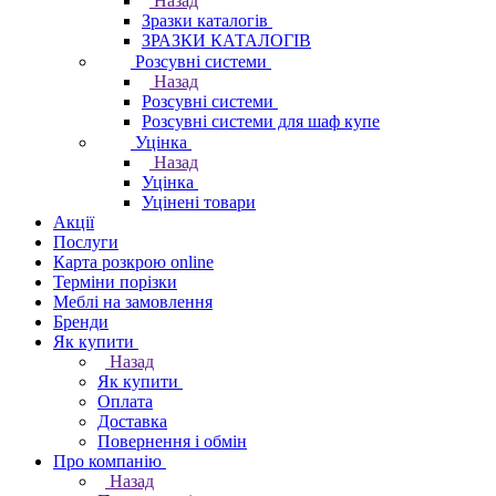
Назад
Зразки каталогів
ЗРАЗКИ КАТАЛОГІВ
Розсувні системи
Назад
Розсувні системи
Розсувні системи для шаф купе
Уцінка
Назад
Уцінка
Уцінені товари
Акції
Послуги
Карта розкрою online
Терміни порізки
Меблі на замовлення
Бренди
Як купити
Назад
Як купити
Оплата
Доставка
Повернення і обмін
Про компанію
Назад