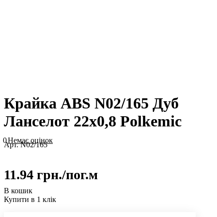
Крайка ABS N02/165 Дуб
Ланселот 22х0,8 Polkemic
0
Немає оцінок
Арт.
N02/165
11.94 грн./
пог.м
В кошик
Купити в 1 клік