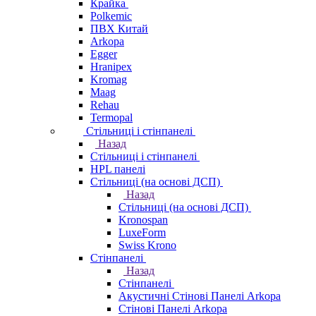
Крайка
Polkemic
ПВХ Китай
Arkopa
Egger
Hranipex
Kromag
Maag
Rehau
Termopal
Стільниці і стінпанелі
Назад
Стільниці і стінпанелі
HPL панелі
Стільниці (на основі ДСП)
Назад
Стільниці (на основі ДСП)
Kronospan
LuxeForm
Swiss Krono
Стінпанелі
Назад
Стінпанелі
Акустичні Стінові Панелі Аrkopa
Стінові Панелі Arkopa