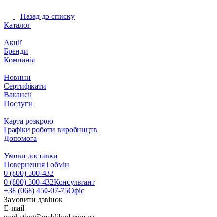
Назад до списку
Каталог
Акції
Бренди
Компанія
Новини
Сертифікати
Вакансії
Послуги
Карта розкрою
Графіки роботи виробництв
Допомога
Умови доставки
Повернення і обмін
0 (800) 300-432
0 (800) 300-432
Консультант
+38 (068) 450-07-75
Офіс
Замовити дзвінок
E-mail
marketing@meblibud.com.ua