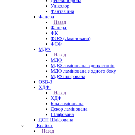
Деревоподібна
Уніколор
Фантазійна
Фанера
Назад
Фанера
ФК
ФОФ (Ламінована)
ФСФ
МДФ
Назад
МДФ
МДФ ламінована з двох сторін
МДФ ламінована з одного боку
МДФ шліфована
OSB-3
ХДФ
Назад
ХДФ
Біла ламінована
Декор ламінована
Шліфована
ДСП Шліфована
Крайка
Назад