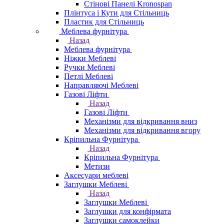
Стінові Панелі Kronospan
Плінтуса і Кути для Стільниць
Пластик для Стільниць
Меблева фурнітура
Назад
Меблева фурнітура
Ніжки Меблеві
Ручки Меблеві
Петлі Меблеві
Направляючі Меблеві
Газові Ліфти
Назад
Газові Ліфти
Механізми для відкривання вниз
Механізми для відкривання вгору
Кріпильна Фурнітура
Назад
Кріпильна Фурнітура
Метизи
Аксесуари меблеві
Заглушки Меблеві
Назад
Заглушки Меблеві
Заглушки для конфірмата
Заглушки самоклейки