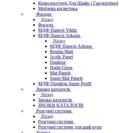
Комплектуючі Для Шафи і Гардеробної
Меблева косметика
Фасади
Назад
Фасади
МДФ Панелі Yildiz
МДФ Панелі Arkopa
Назад
МДФ Панелі Arkopa
Resista Matt
Acrlic Panel
Dualuxe
Hight Gloss
Mat Panels
Super Mat Panels
МДФ Профіль Super Profil
Зразки каталогів
Назад
Зразки каталогів
ЗРАЗКИ КАТАЛОГІВ
Розсувні системи
Назад
Розсувні системи
Розсувні системи для шаф купе
Уцінка