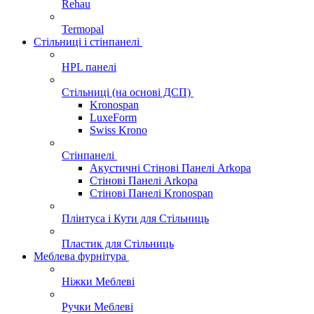
Rehau
Termopal
Стільниці і стінпанелі
HPL панелі
Стільниці (на основі ДСП)
Kronospan
LuxeForm
Swiss Krono
Стінпанелі
Акустичні Стінові Панелі Аrkopa
Стінові Панелі Arkopa
Стінові Панелі Kronospan
Плінтуса і Кути для Стільниць
Пластик для Стільниць
Меблева фурнітура
Ніжки Меблеві
Ручки Меблеві