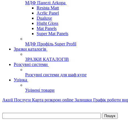
МДФ Панелі Arkopa
Resista Matt
Acrlic Panel
Dualuxe
Hight Gloss
Mat Panels
Super Mat Panels
МДФ Профіль Super Profil
Зразки каталогів
ЗРАЗКИ КАТАЛОГІВ
Розсувні системи
Розсувні системи для шаф купе
Уцінка
Уцінені товари
Акції
Послуги
Карта розкрою online
Залишки
Графік роботи в