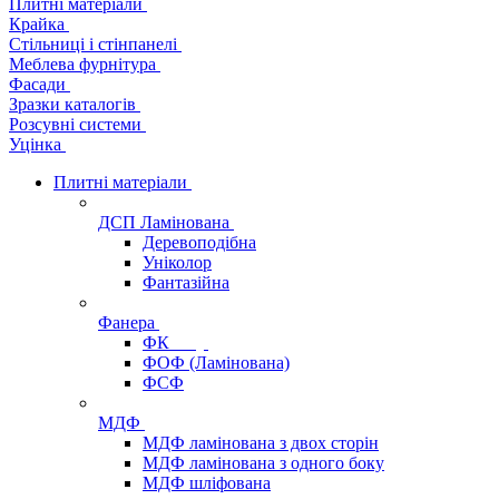
Плитні матеріали
Крайка
Стільниці і стінпанелі
Меблева фурнітура
Фасади
Зразки каталогів
Розсувні системи
Уцінка
Плитні матеріали
ДСП Ламінована
Деревоподібна
Уніколор
Фантазійна
Фанера
ФК
ФОФ (Ламінована)
ФСФ
МДФ
МДФ ламінована з двох сторін
МДФ ламінована з одного боку
МДФ шліфована