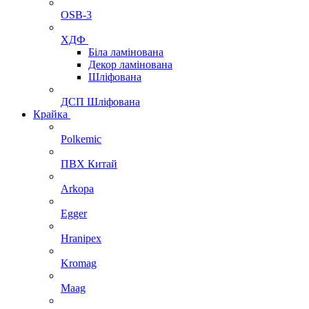
OSB-3
ХДФ
Біла ламінована
Декор ламінована
Шліфована
ДСП Шліфована
Крайка
Polkemic
ПВХ Китай
Arkopa
Egger
Hranipex
Kromag
Maag