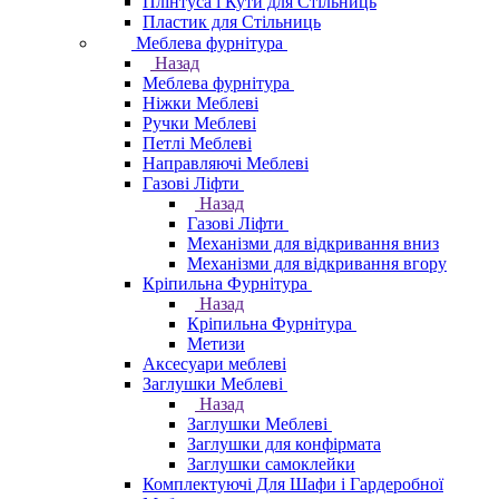
Плінтуса і Кути для Стільниць
Пластик для Стільниць
Меблева фурнітура
Назад
Меблева фурнітура
Ніжки Меблеві
Ручки Меблеві
Петлі Меблеві
Направляючі Меблеві
Газові Ліфти
Назад
Газові Ліфти
Механізми для відкривання вниз
Механізми для відкривання вгору
Кріпильна Фурнітура
Назад
Кріпильна Фурнітура
Метизи
Аксесуари меблеві
Заглушки Меблеві
Назад
Заглушки Меблеві
Заглушки для конфірмата
Заглушки самоклейки
Комплектуючі Для Шафи і Гардеробної