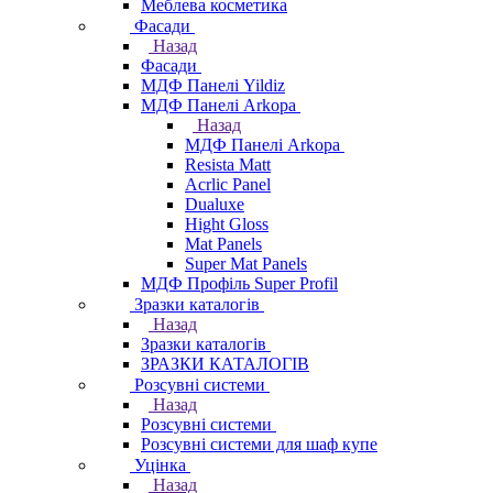
Меблева косметика
Фасади
Назад
Фасади
МДФ Панелі Yildiz
МДФ Панелі Arkopa
Назад
МДФ Панелі Arkopa
Resista Matt
Acrlic Panel
Dualuxe
Hight Gloss
Mat Panels
Super Mat Panels
МДФ Профіль Super Profil
Зразки каталогів
Назад
Зразки каталогів
ЗРАЗКИ КАТАЛОГІВ
Розсувні системи
Назад
Розсувні системи
Розсувні системи для шаф купе
Уцінка
Назад