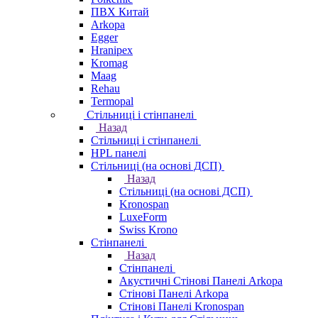
ПВХ Китай
Arkopa
Egger
Hranipex
Kromag
Maag
Rehau
Termopal
Стільниці і стінпанелі
Назад
Стільниці і стінпанелі
HPL панелі
Стільниці (на основі ДСП)
Назад
Стільниці (на основі ДСП)
Kronospan
LuxeForm
Swiss Krono
Стінпанелі
Назад
Стінпанелі
Акустичні Стінові Панелі Аrkopa
Стінові Панелі Arkopa
Стінові Панелі Kronospan