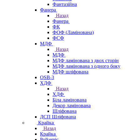
Фантазійна
Фанера
Назад
Фанера
ФК
ФОФ (Ламінована)
ФСФ
МДФ
Назад
МДФ
МДФ ламінована з двох сторін
МДФ ламінована з одного боку
МДФ шліфована
OSB-3
ХДФ
Назад
ХДФ
Біла ламінована
Декор ламінована
Шліфована
ДСП Шліфована
Крайка
Назад
Крайка
Polkemic