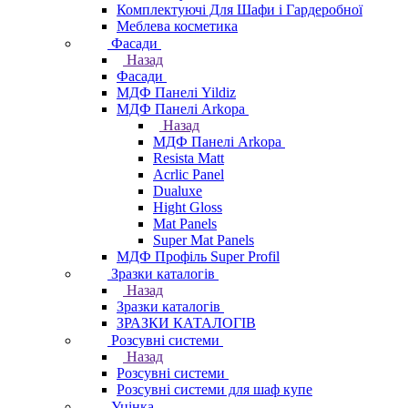
Комплектуючі Для Шафи і Гардеробної
Меблева косметика
Фасади
Назад
Фасади
МДФ Панелі Yildiz
МДФ Панелі Arkopa
Назад
МДФ Панелі Arkopa
Resista Matt
Acrlic Panel
Dualuxe
Hight Gloss
Mat Panels
Super Mat Panels
МДФ Профіль Super Profil
Зразки каталогів
Назад
Зразки каталогів
ЗРАЗКИ КАТАЛОГІВ
Розсувні системи
Назад
Розсувні системи
Розсувні системи для шаф купе
Уцінка