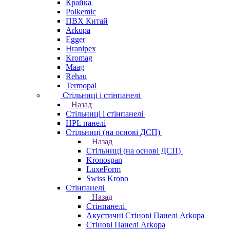
Крайка
Polkemic
ПВХ Китай
Arkopa
Egger
Hranipex
Kromag
Maag
Rehau
Termopal
Стільниці і стінпанелі
Назад
Стільниці і стінпанелі
HPL панелі
Стільниці (на основі ДСП)
Назад
Стільниці (на основі ДСП)
Kronospan
LuxeForm
Swiss Krono
Стінпанелі
Назад
Стінпанелі
Акустичні Стінові Панелі Аrkopa
Стінові Панелі Arkopa