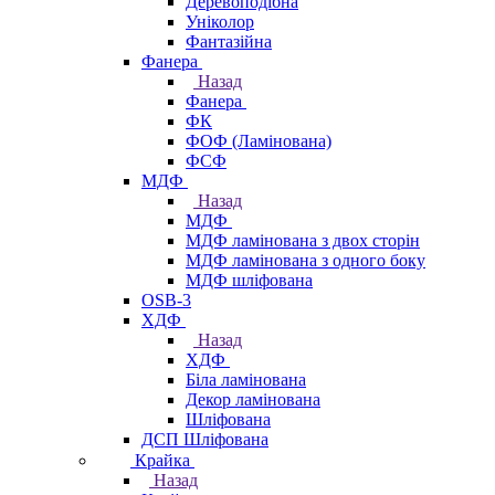
Деревоподібна
Уніколор
Фантазійна
Фанера
Назад
Фанера
ФК
ФОФ (Ламінована)
ФСФ
МДФ
Назад
МДФ
МДФ ламінована з двох сторін
МДФ ламінована з одного боку
МДФ шліфована
OSB-3
ХДФ
Назад
ХДФ
Біла ламінована
Декор ламінована
Шліфована
ДСП Шліфована
Крайка
Назад