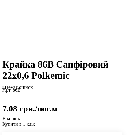
Крайка 86B Сапфіровий
22х0,6 Polkemic
0
Немає оцінок
Арт.
86B
7.08 грн./
пог.м
В кошик
Купити в 1 клік