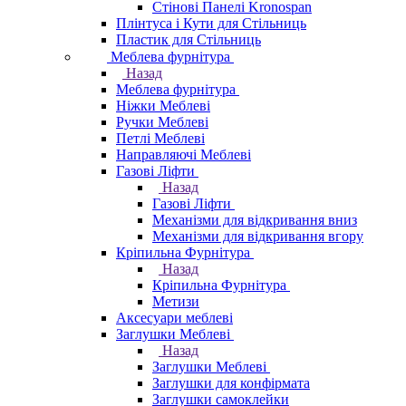
Стінові Панелі Kronospan
Плінтуса і Кути для Стільниць
Пластик для Стільниць
Меблева фурнітура
Назад
Меблева фурнітура
Ніжки Меблеві
Ручки Меблеві
Петлі Меблеві
Направляючі Меблеві
Газові Ліфти
Назад
Газові Ліфти
Механізми для відкривання вниз
Механізми для відкривання вгору
Кріпильна Фурнітура
Назад
Кріпильна Фурнітура
Метизи
Аксесуари меблеві
Заглушки Меблеві
Назад
Заглушки Меблеві
Заглушки для конфірмата
Заглушки самоклейки