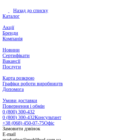
Назад до списку
Каталог
Акції
Бренди
Компанія
Новини
Сертифікати
Вакансії
Послуги
Карта розкрою
Графіки роботи виробництв
Допомога
Умови доставки
Повернення і обмін
0 (800) 300-432
0 (800) 300-432
Консультант
+38 (068) 450-07-75
Офіс
Замовити дзвінок
E-mail
marketing@meblibud.com.ua