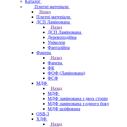
Каталог
Плитні матеріали
Назад
Плитні матеріали
ДСП Ламінована
Назад
ДСП Ламінована
Деревоподібна
Уніколор
Фантазійна
Фанера
Назад
Фанера
ФК
ФОФ (Ламінована)
ФСФ
МДФ
Назад
МДФ
МДФ ламінована з двох сторін
МДФ ламінована з одного боку
МДФ шліфована
OSB-3
ХДФ
Назад