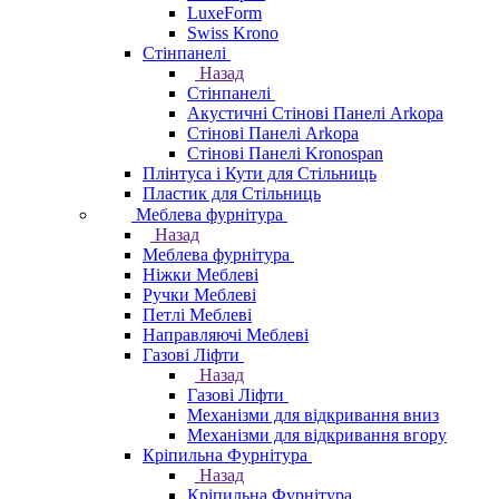
LuxeForm
Swiss Krono
Стінпанелі
Назад
Стінпанелі
Акустичні Стінові Панелі Аrkopa
Стінові Панелі Arkopa
Стінові Панелі Kronospan
Плінтуса і Кути для Стільниць
Пластик для Стільниць
Меблева фурнітура
Назад
Меблева фурнітура
Ніжки Меблеві
Ручки Меблеві
Петлі Меблеві
Направляючі Меблеві
Газові Ліфти
Назад
Газові Ліфти
Механізми для відкривання вниз
Механізми для відкривання вгору
Кріпильна Фурнітура
Назад
Кріпильна Фурнітура