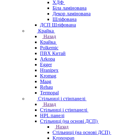
ХДФ
Біла ламінована
Декор ламінована
Шліфована
ДСП Шліфована
Крайка
Назад
Крайка
Polkemic
ПВХ Китай
Arkopa
Egger
Hranipex
Kromag
Maag
Rehau
Termopal
Стільниці і стінпанелі
Назад
Стільниці і стінпанелі
HPL панелі
Стільниці (на основі ДСП)
Назад
Стільниці (на основі ДСП)
Kronospan