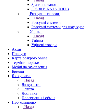
Назад
Зразки каталогів
ЗРАЗКИ КАТАЛОГІВ
Розсувні системи
Назад
Розсувні системи
Розсувні системи для шаф купе
Уцінка
Назад
Уцінка
Уцінені товари
Акції
Послуги
Карта розкрою online
Терміни порізки
Меблі на замовлення
Бренди
Як купити
Назад
Як купити
Оплата
Доставка
Повернення і обмін
Про компанію
Назад