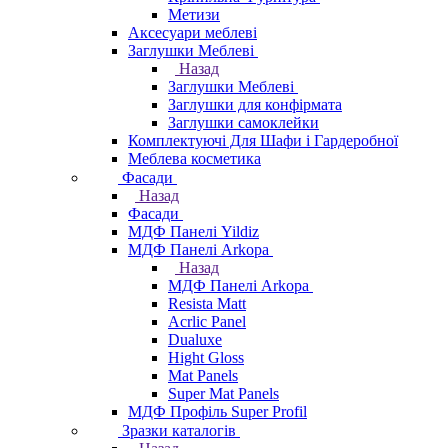
Метизи
Аксесуари меблеві
Заглушки Меблеві
Назад
Заглушки Меблеві
Заглушки для конфірмата
Заглушки самоклейки
Комплектуючі Для Шафи і Гардеробної
Меблева косметика
Фасади
Назад
Фасади
МДФ Панелі Yildiz
МДФ Панелі Arkopa
Назад
МДФ Панелі Arkopa
Resista Matt
Acrlic Panel
Dualuxe
Hight Gloss
Mat Panels
Super Mat Panels
МДФ Профіль Super Profil
Зразки каталогів