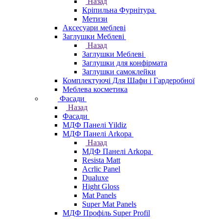
Назад
Кріпильна Фурнітура
Метизи
Аксесуари меблеві
Заглушки Меблеві
Назад
Заглушки Меблеві
Заглушки для конфірмата
Заглушки самоклейки
Комплектуючі Для Шафи і Гардеробної
Меблева косметика
Фасади
Назад
Фасади
МДФ Панелі Yildiz
МДФ Панелі Arkopa
Назад
МДФ Панелі Arkopa
Resista Matt
Acrlic Panel
Dualuxe
Hight Gloss
Mat Panels
Super Mat Panels
МДФ Профіль Super Profil