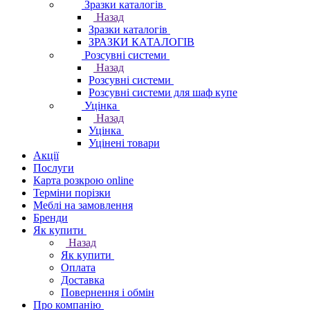
Зразки каталогів
Назад
Зразки каталогів
ЗРАЗКИ КАТАЛОГІВ
Розсувні системи
Назад
Розсувні системи
Розсувні системи для шаф купе
Уцінка
Назад
Уцінка
Уцінені товари
Акції
Послуги
Карта розкрою online
Терміни порізки
Меблі на замовлення
Бренди
Як купити
Назад
Як купити
Оплата
Доставка
Повернення і обмін
Про компанію