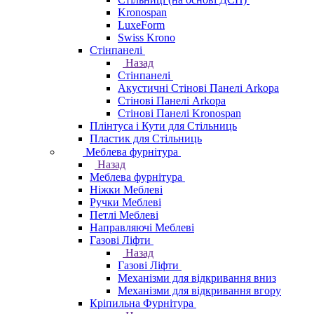
Kronospan
LuxeForm
Swiss Krono
Стінпанелі
Назад
Стінпанелі
Акустичні Стінові Панелі Аrkopa
Стінові Панелі Arkopa
Стінові Панелі Kronospan
Плінтуса і Кути для Стільниць
Пластик для Стільниць
Меблева фурнітура
Назад
Меблева фурнітура
Ніжки Меблеві
Ручки Меблеві
Петлі Меблеві
Направляючі Меблеві
Газові Ліфти
Назад
Газові Ліфти
Механізми для відкривання вниз
Механізми для відкривання вгору
Кріпильна Фурнітура