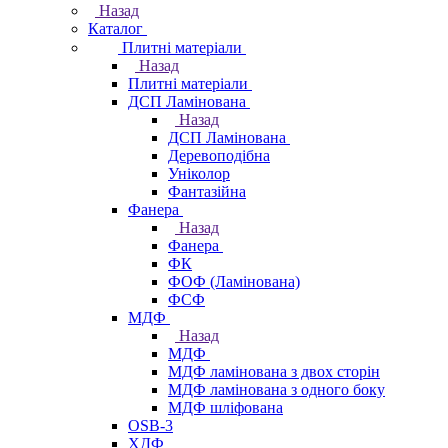
Назад
Каталог
Плитні матеріали
Назад
Плитні матеріали
ДСП Ламінована
Назад
ДСП Ламінована
Деревоподібна
Уніколор
Фантазійна
Фанера
Назад
Фанера
ФК
ФОФ (Ламінована)
ФСФ
МДФ
Назад
МДФ
МДФ ламінована з двох сторін
МДФ ламінована з одного боку
МДФ шліфована
OSB-3
ХДФ