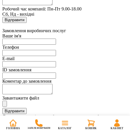
Робочий час компанії: Пн-Пт 9.00-18.00
Сб, Нд - вихідні
Замовлення виробничих послуг
Ваше ім'я
Телефон
E-mail
ID замовлення
Коментар до замовлення
Завантажити файл
Дякуємо, ви успішно зробили замовлення виробничих послуг.
Найближчим часом з вами зв'яжеться менеджер для
підтвердження замовлення.
ГОЛОВНА
ЗАТЕЛЕФОНУВАТИ
КАТАЛОГ
КОШИК
КАБІНЕТ