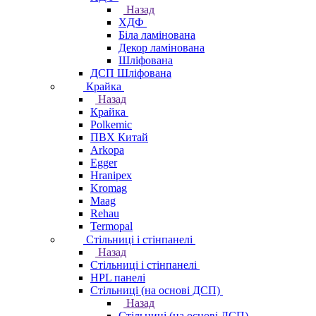
Назад
ХДФ
Біла ламінована
Декор ламінована
Шліфована
ДСП Шліфована
Крайка
Назад
Крайка
Polkemic
ПВХ Китай
Arkopa
Egger
Hranipex
Kromag
Maag
Rehau
Termopal
Стільниці і стінпанелі
Назад
Стільниці і стінпанелі
HPL панелі
Стільниці (на основі ДСП)
Назад
Стільниці (на основі ДСП)