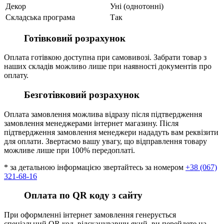
Декор
Уні (однотонні)
Складська програма
Так
Готівковий розрахунок
Оплата готівкою доступна при самовивозі. Забрати товар з
наших складів можливо лише при наявності документів про
оплату.
Безготівковий розрахунок
Оплата замовлення можлива відразу після підтвердження
замовлення менеджерами інтернет магазину. Після
підтвердження замовлення менеджери нададуть вам реквізити
для оплати. Звертаємо вашу увагу, що відправлення товару
можливе лише при 100% передоплаті.
* за детальною інформацією звертайтесь за номером
+38 (067)
321-68-16
Оплата по QR коду з сайту
При оформленні інтернет замовлення генерується
спеціальний QR код, відсканувавши який, ви перейдете на