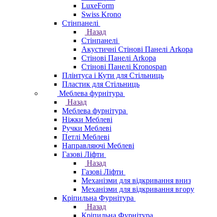
LuxeForm
Swiss Krono
Стінпанелі
Назад
Стінпанелі
Акустичні Стінові Панелі Аrkopa
Стінові Панелі Arkopa
Стінові Панелі Kronospan
Плінтуса і Кути для Стільниць
Пластик для Стільниць
Меблева фурнітура
Назад
Меблева фурнітура
Ніжки Меблеві
Ручки Меблеві
Петлі Меблеві
Направляючі Меблеві
Газові Ліфти
Назад
Газові Ліфти
Механізми для відкривання вниз
Механізми для відкривання вгору
Кріпильна Фурнітура
Назад
Кріпильна Фурнітура