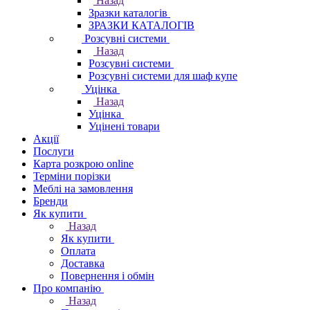
Назад
Зразки каталогів
ЗРАЗКИ КАТАЛОГІВ
Розсувні системи
Назад
Розсувні системи
Розсувні системи для шаф купе
Уцінка
Назад
Уцінка
Уцінені товари
Акції
Послуги
Карта розкрою online
Терміни порізки
Меблі на замовлення
Бренди
Як купити
Назад
Як купити
Оплата
Доставка
Повернення і обмін
Про компанію
Назад