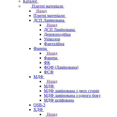
Каталог
Плитні матеріали
Назад
Плитні матеріали
ДСП Ламінована
Назад
ДСП Ламінована
Деревоподібна
Уніколор
Фантазійна
Фанера
Назад
Фанера
ФК
ФОФ (Ламінована)
ФСФ
МДФ
Назад
МДФ
МДФ ламінована з двох сторін
МДФ ламінована з одного боку
МДФ шліфована
OSB-3
ХДФ
Назад