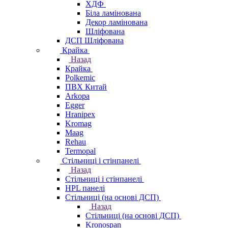
ХДФ
Біла ламінована
Декор ламінована
Шліфована
ДСП Шліфована
Крайка
Назад
Крайка
Polkemic
ПВХ Китай
Arkopa
Egger
Hranipex
Kromag
Maag
Rehau
Termopal
Стільниці і стінпанелі
Назад
Стільниці і стінпанелі
HPL панелі
Стільниці (на основі ДСП)
Назад
Стільниці (на основі ДСП)
Kronospan