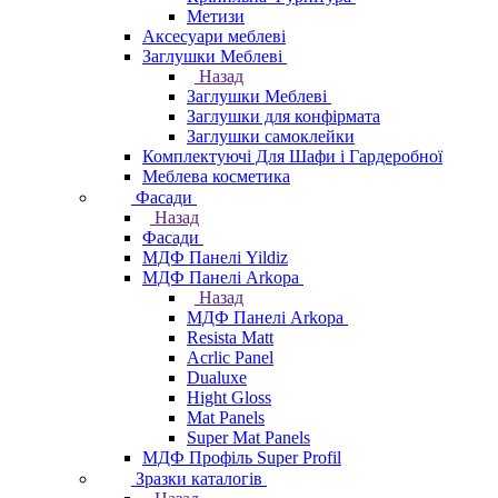
Метизи
Аксесуари меблеві
Заглушки Меблеві
Назад
Заглушки Меблеві
Заглушки для конфірмата
Заглушки самоклейки
Комплектуючі Для Шафи і Гардеробної
Меблева косметика
Фасади
Назад
Фасади
МДФ Панелі Yildiz
МДФ Панелі Arkopa
Назад
МДФ Панелі Arkopa
Resista Matt
Acrlic Panel
Dualuxe
Hight Gloss
Mat Panels
Super Mat Panels
МДФ Профіль Super Profil
Зразки каталогів