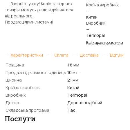
Зверніть увагу! Колір та відтінок
Країна виробник
товарів можуть дещо відрізнятися
—
від реального.
Китай
Продаж цілими листами!
Виробник
—
Termopal
Всі характеристики
Характеристики
Оплата
Доставка
Відгуки
Товщина
1,8 мм
Продаж від кількості одиниць
10 м.п.
Ширина
21 мм
Країна виробник
Китай
Виробник
Termopal
Декор
Деревоподібний
Складська програма
Так
Послуги