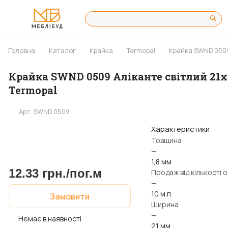
Головна
Каталог
Крайка
Termopal
Крайка SWND 0509 
Крайка SWND 0509 Аліканте світлий 21х
Termopal
Арт.
SWND 0509
Характеристики
Товщина
—
1,8 мм
12.33 грн./
пог.м
Продаж від кількості 
—
10 м.п.
Замовити
Ширина
—
Немає в наявності
21 мм