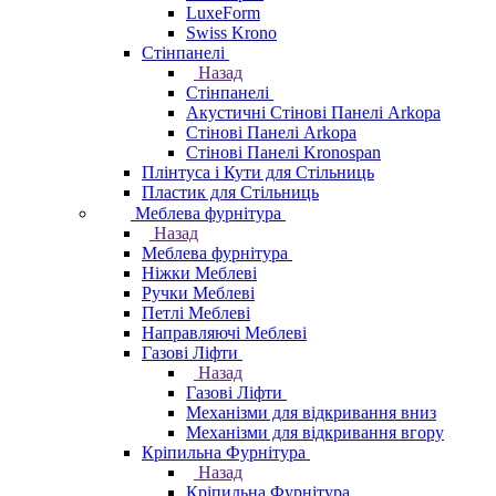
LuxeForm
Swiss Krono
Стінпанелі
Назад
Стінпанелі
Акустичні Стінові Панелі Аrkopa
Стінові Панелі Arkopa
Стінові Панелі Kronospan
Плінтуса і Кути для Стільниць
Пластик для Стільниць
Меблева фурнітура
Назад
Меблева фурнітура
Ніжки Меблеві
Ручки Меблеві
Петлі Меблеві
Направляючі Меблеві
Газові Ліфти
Назад
Газові Ліфти
Механізми для відкривання вниз
Механізми для відкривання вгору
Кріпильна Фурнітура
Назад
Кріпильна Фурнітура