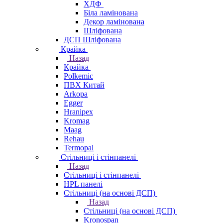
ХДФ
Біла ламінована
Декор ламінована
Шліфована
ДСП Шліфована
Крайка
Назад
Крайка
Polkemic
ПВХ Китай
Arkopa
Egger
Hranipex
Kromag
Maag
Rehau
Termopal
Стільниці і стінпанелі
Назад
Стільниці і стінпанелі
HPL панелі
Стільниці (на основі ДСП)
Назад
Стільниці (на основі ДСП)
Kronospan