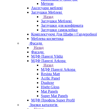
Метизи
Аксесуари меблеві
Заглушки Меблеві
Назад
Заглушки Меблеві
Заглушки для конфірмата
Заглушки самоклейки
Комплектуючі Для Шафи і Гардеробної
Меблева косметика
Фасади
Назад
Фасади
МДФ Панелі Yildiz
МДФ Панелі Arkopa
Назад
МДФ Панелі Arkopa
Resista Matt
Acrlic Panel
Dualuxe
Hight Gloss
Mat Panels
Super Mat Panels
МДФ Профіль Super Profil
Зразки каталогів