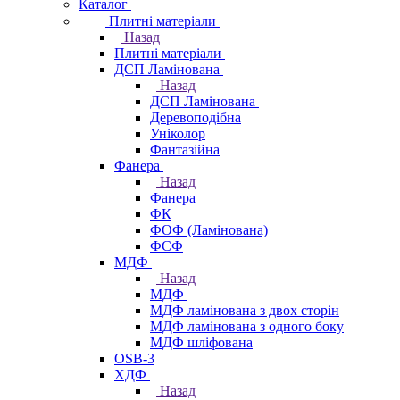
Каталог
Плитні матеріали
Назад
Плитні матеріали
ДСП Ламінована
Назад
ДСП Ламінована
Деревоподібна
Уніколор
Фантазійна
Фанера
Назад
Фанера
ФК
ФОФ (Ламінована)
ФСФ
МДФ
Назад
МДФ
МДФ ламінована з двох сторін
МДФ ламінована з одного боку
МДФ шліфована
OSB-3
ХДФ
Назад