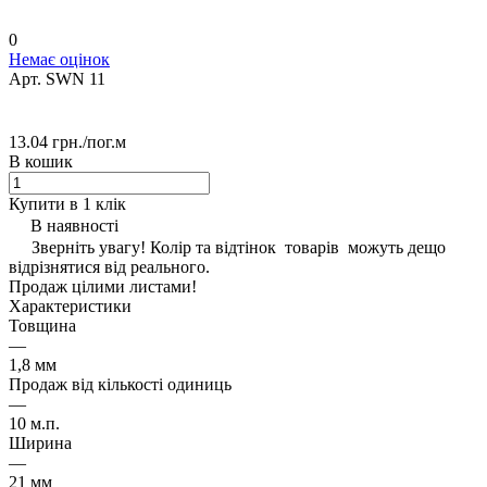
0
Немає оцінок
Арт.
SWN 11
13.04 грн./
пог.м
В кошик
Купити в 1 клік
В наявності
Зверніть увагу! Колір та відтінок товарів можуть дещо
відрізнятися від реального.
Продаж цілими листами!
Характеристики
Товщина
—
1,8 мм
Продаж від кількості одиниць
—
10 м.п.
Ширина
—
21 мм