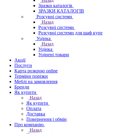
Назад
Зразки каталогів
ЗРАЗКИ КАТАЛОГІВ
Розсувні системи
Назад
Розсувні системи
Розсувні системи для шаф купе
Уцінка
Назад
Уцінка
Уцінені товари
Акції
Послуги
Карта розкрою online
Терміни порізки
Меблі на замовлення
Бренди
Як купити
Назад
Як купити
Оплата
Доставка
Повернення і обмін
Про компанію
Назад