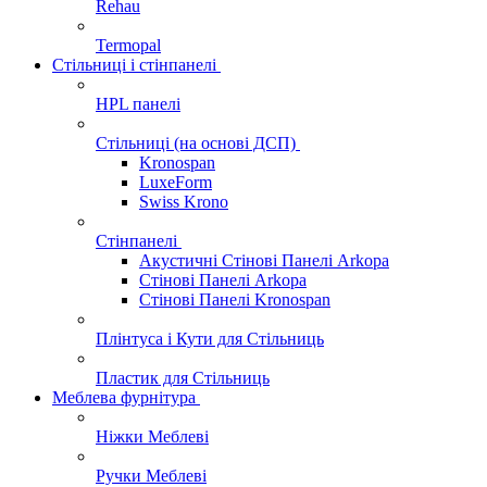
Rehau
Termopal
Стільниці і стінпанелі
HPL панелі
Стільниці (на основі ДСП)
Kronospan
LuxeForm
Swiss Krono
Стінпанелі
Акустичні Стінові Панелі Аrkopa
Стінові Панелі Arkopa
Стінові Панелі Kronospan
Плінтуса і Кути для Стільниць
Пластик для Стільниць
Меблева фурнітура
Ніжки Меблеві
Ручки Меблеві