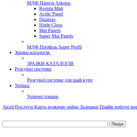
МДФ Панелі Arkopa
Resista Matt
Acrlic Panel
Dualuxe
Hight Gloss
Mat Panels
Super Mat Panels
МДФ Профіль Super Profil
Зразки каталогів
ЗРАЗКИ КАТАЛОГІВ
Розсувні системи
Розсувні системи для шаф купе
Уцінка
Уцінені товари
Акції
Послуги
Карта розкрою online
Залишки
Графік роботи в