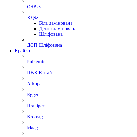
OSB-3
ХДФ
Біла ламінована
Декор ламінована
Шліфована
ДСП Шліфована
Крайка
Polkemic
ПВХ Китай
Arkopa
Egger
Hranipex
Kromag
Maag