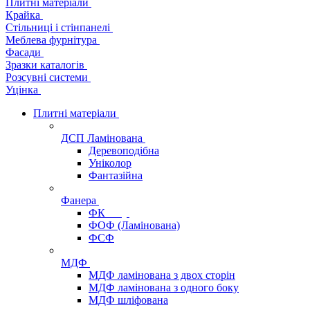
Плитні матеріали
Крайка
Стільниці і стінпанелі
Меблева фурнітура
Фасади
Зразки каталогів
Розсувні системи
Уцінка
Плитні матеріали
ДСП Ламінована
Деревоподібна
Уніколор
Фантазійна
Фанера
ФК
ФОФ (Ламінована)
ФСФ
МДФ
МДФ ламінована з двох сторін
МДФ ламінована з одного боку
МДФ шліфована