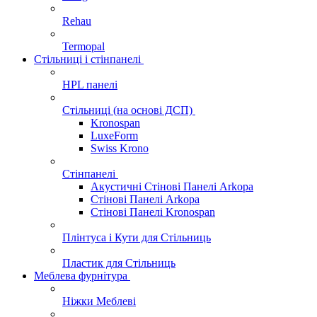
Rehau
Termopal
Стільниці і стінпанелі
HPL панелі
Стільниці (на основі ДСП)
Kronospan
LuxeForm
Swiss Krono
Стінпанелі
Акустичні Стінові Панелі Аrkopa
Стінові Панелі Arkopa
Стінові Панелі Kronospan
Плінтуса і Кути для Стільниць
Пластик для Стільниць
Меблева фурнітура
Ніжки Меблеві