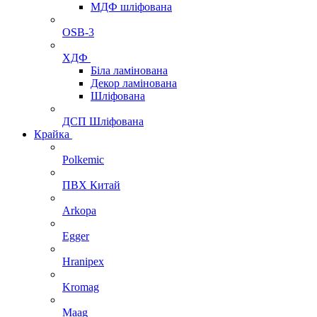
МДФ шліфована
OSB-3
ХДФ
Біла ламінована
Декор ламінована
Шліфована
ДСП Шліфована
Крайка
Polkemic
ПВХ Китай
Arkopa
Egger
Hranipex
Kromag
Maag