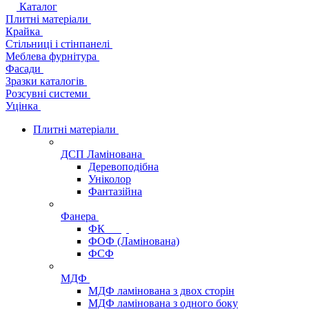
Каталог
Плитні матеріали
Крайка
Стільниці і стінпанелі
Меблева фурнітура
Фасади
Зразки каталогів
Розсувні системи
Уцінка
Плитні матеріали
ДСП Ламінована
Деревоподібна
Уніколор
Фантазійна
Фанера
ФК
ФОФ (Ламінована)
ФСФ
МДФ
МДФ ламінована з двох сторін
МДФ ламінована з одного боку