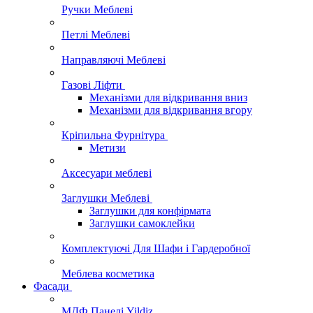
Ручки Меблеві
Петлі Меблеві
Направляючі Меблеві
Газові Ліфти
Механізми для відкривання вниз
Механізми для відкривання вгору
Кріпильна Фурнітура
Метизи
Аксесуари меблеві
Заглушки Меблеві
Заглушки для конфірмата
Заглушки самоклейки
Комплектуючі Для Шафи і Гардеробної
Меблева косметика
Фасади
МДФ Панелі Yildiz