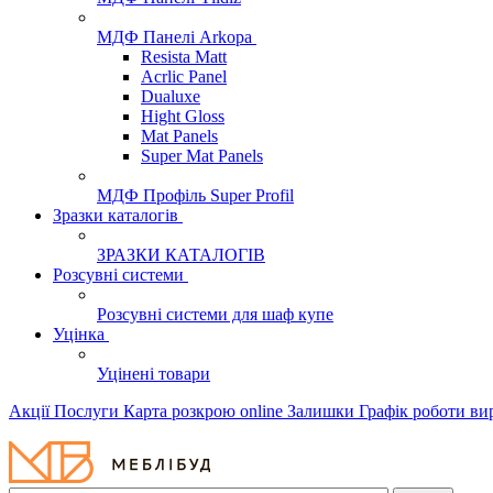
МДФ Панелі Arkopa
Resista Matt
Acrlic Panel
Dualuxe
Hight Gloss
Mat Panels
Super Mat Panels
МДФ Профіль Super Profil
Зразки каталогів
ЗРАЗКИ КАТАЛОГІВ
Розсувні системи
Розсувні системи для шаф купе
Уцінка
Уцінені товари
Акції
Послуги
Карта розкрою online
Залишки
Графік роботи в