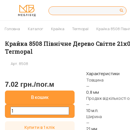
Головна
Каталог
Крайка
Termopal
Крайка 8508 Півні
Крайка 8508 Північне Дерево Світле 21х0
Termopal
Арт.
8508
Характеристики
Товщина
7.02 грн./
пог.м
—
0,8 мм
В кошик
Продаж від кількості 
—
10 м.п.
Ширина
—
Купити в 1 клік
21 мм