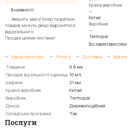
Країна виробник
В наявності
—
Китай
Зверніть увагу! Колір та відтінок
Виробник
товарів можуть дещо відрізнятися
—
від реального.
Termopal
Продаж цілими листами!
Всі характеристики
Характеристики
Оплата
Доставка
Відгуки
Товщина
0,8 мм
Продаж від кількості одиниць
10 м.п.
Ширина
21 мм
Країна виробник
Китай
Виробник
Termopal
Декор
Деревоподібний
Складська програма
Так
Послуги