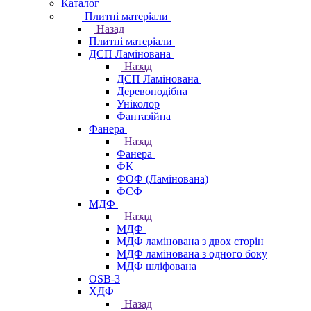
Каталог
Плитні матеріали
Назад
Плитні матеріали
ДСП Ламінована
Назад
ДСП Ламінована
Деревоподібна
Уніколор
Фантазійна
Фанера
Назад
Фанера
ФК
ФОФ (Ламінована)
ФСФ
МДФ
Назад
МДФ
МДФ ламінована з двох сторін
МДФ ламінована з одного боку
МДФ шліфована
OSB-3
ХДФ
Назад