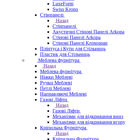
LuxeForm
Swiss Krono
Стінпанелі
Назад
Стінпанелі
Акустичні Стінові Панелі Аrkopa
Стінові Панелі Arkopa
Стінові Панелі Kronospan
Плінтуса і Кути для Стільниць
Пластик для Стільниць
Меблева фурнітура
Назад
Меблева фурнітура
Ніжки Меблеві
Ручки Меблеві
Петлі Меблеві
Направляючі Меблеві
Газові Ліфти
Назад
Газові Ліфти
Механізми для відкривання вниз
Механізми для відкривання вгору
Кріпильна Фурнітура
Назад
Кріпильна Фурнітура