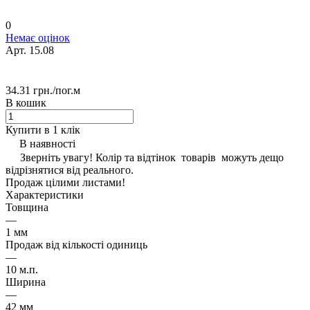
0
Немає оцінок
Арт.
15.08
34.31 грн./
пог.м
В кошик
Купити в 1 клік
В наявності
Зверніть увагу! Колір та відтінок товарів можуть дещо
відрізнятися від реального.
Продаж цілими листами!
Характеристики
Товщина
—
1 мм
Продаж від кількості одиниць
—
10 м.п.
Ширина
—
42 мм