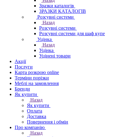
Назад
Зразки каталогів
ЗРАЗКИ КАТАЛОГІВ
Розсувні системи
Назад
Розсувні системи
Розсувні системи для шаф купе
Уцінка
Назад
Уцінка
Уцінені товари
Акції
Послуги
Карта розкрою online
Терміни порізки
Меблі на замовлення
Бренди
Як купити
Назад
Як купити
Оплата
Доставка
Повернення і обмін
Про компанію
Назад