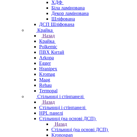
ХДФ
Біла ламінована
Декор ламінована
Шліфована
ДСП Шліфована
Крайка
Назад
Крайка
Polkemic
ПВХ Китай
Arkopa
Egger
Hranipex
Kromag
Maag
Rehau
Termopal
Стільниці і стінпанелі
Назад
Стільниці і стінпанелі
HPL панелі
Стільниці (на основі ДСП)
Назад
Стільниці (на основі ДСП)
Kronospan