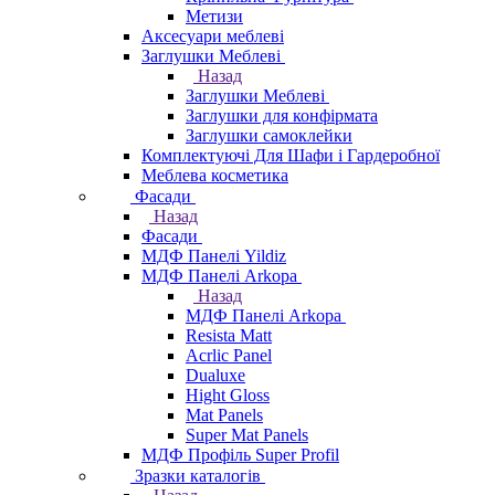
Метизи
Аксесуари меблеві
Заглушки Меблеві
Назад
Заглушки Меблеві
Заглушки для конфірмата
Заглушки самоклейки
Комплектуючі Для Шафи і Гардеробної
Меблева косметика
Фасади
Назад
Фасади
МДФ Панелі Yildiz
МДФ Панелі Arkopa
Назад
МДФ Панелі Arkopa
Resista Matt
Acrlic Panel
Dualuxe
Hight Gloss
Mat Panels
Super Mat Panels
МДФ Профіль Super Profil
Зразки каталогів