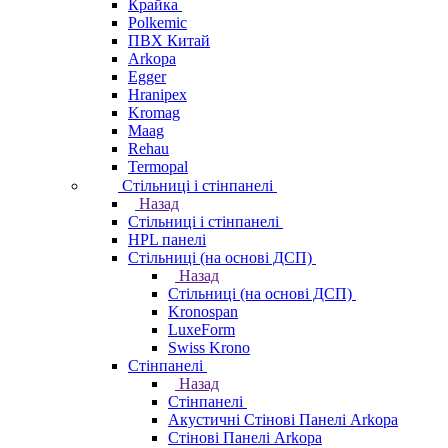
Крайка
Polkemic
ПВХ Китай
Arkopa
Egger
Hranipex
Kromag
Maag
Rehau
Termopal
Стільниці і стінпанелі
Назад
Стільниці і стінпанелі
HPL панелі
Стільниці (на основі ДСП)
Назад
Стільниці (на основі ДСП)
Kronospan
LuxeForm
Swiss Krono
Стінпанелі
Назад
Стінпанелі
Акустичні Стінові Панелі Аrkopa
Стінові Панелі Arkopa