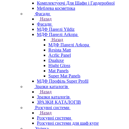
Комплектуючі Для Шафи і Гардеробної
Меблева косметика
Фасади
Назад
Фасади
МДФ Панелі Yildiz
МДФ Панелі Arkopa
Назад
МДФ Панелі Arkopa
Resista Matt
Acrlic Panel
Dualuxe
Hight Gloss
Mat Panels
Super Mat Panels
МДФ Профіль Super Profil
Зразки каталогів
Назад
Зразки каталогів
ЗРАЗКИ КАТАЛОГІВ
Розсувні системи
Назад
Розсувні системи
Розсувні системи для шаф купе
Уцінка