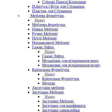
Стінові Панелі Kronospan
Плінтуса і Кути для Стільниць
Пластик для Стільниць
Меблева фурнітура
Назад
Меблева фурнітура
Ніжки Меблеві
Ручки Меблеві
Петлі Меблеві
Направляючі Меблеві
Газові Ліфти
Назад
Газові Ліфти
Механізми для відкривання вниз
Механізми для відкривання вгору
Кріпильна Фурнітура
Назад
Кріпильна Фурнітура
Метизи
Аксесуари меблеві
Заглушки Меблеві
Назад
Заглушки Меблеві
Заглушки для конфірмата
Заглушки самоклейки