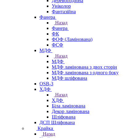
Деревоподібна
Уніколор
Фантазійна
Фанера
Назад
Фанера
ФК
ФОФ (Ламінована)
ФСФ
МДФ
Назад
МДФ
МДФ ламінована з двох сторін
МДФ ламінована з одного боку
МДФ шліфована
OSB-3
ХДФ
Назад
ХДФ
Біла ламінована
Декор ламінована
Шліфована
ДСП Шліфована
Крайка
Назад