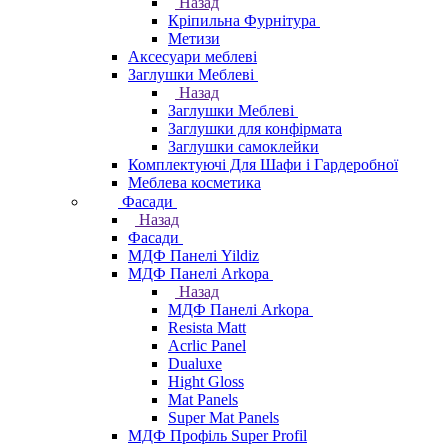
Назад
Кріпильна Фурнітура
Метизи
Аксесуари меблеві
Заглушки Меблеві
Назад
Заглушки Меблеві
Заглушки для конфірмата
Заглушки самоклейки
Комплектуючі Для Шафи і Гардеробної
Меблева косметика
Фасади
Назад
Фасади
МДФ Панелі Yildiz
МДФ Панелі Arkopa
Назад
МДФ Панелі Arkopa
Resista Matt
Acrlic Panel
Dualuxe
Hight Gloss
Mat Panels
Super Mat Panels
МДФ Профіль Super Profil