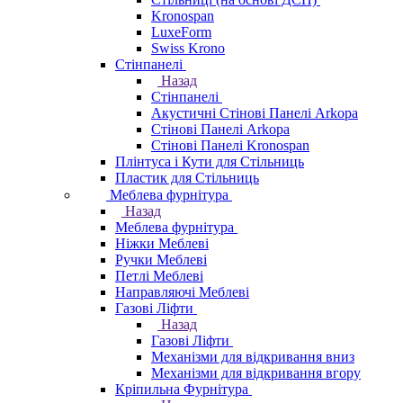
Kronospan
LuxeForm
Swiss Krono
Стінпанелі
Назад
Стінпанелі
Акустичні Стінові Панелі Аrkopa
Стінові Панелі Arkopa
Стінові Панелі Kronospan
Плінтуса і Кути для Стільниць
Пластик для Стільниць
Меблева фурнітура
Назад
Меблева фурнітура
Ніжки Меблеві
Ручки Меблеві
Петлі Меблеві
Направляючі Меблеві
Газові Ліфти
Назад
Газові Ліфти
Механізми для відкривання вниз
Механізми для відкривання вгору
Кріпильна Фурнітура