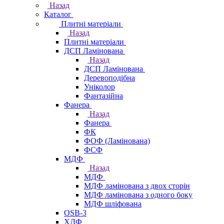
Назад
Каталог
Плитні матеріали
Назад
Плитні матеріали
ДСП Ламінована
Назад
ДСП Ламінована
Деревоподібна
Уніколор
Фантазійна
Фанера
Назад
Фанера
ФК
ФОФ (Ламінована)
ФСФ
МДФ
Назад
МДФ
МДФ ламінована з двох сторін
МДФ ламінована з одного боку
МДФ шліфована
OSB-3
ХДФ