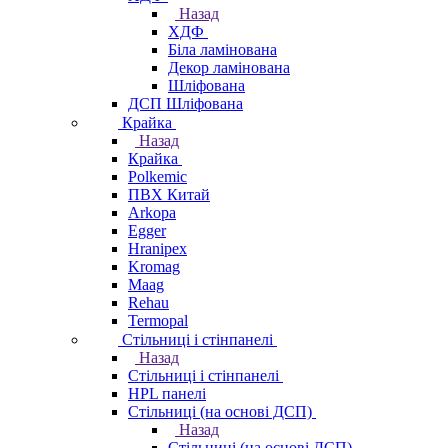
Назад
ХДФ
Біла ламінована
Декор ламінована
Шліфована
ДСП Шліфована
Крайка
Назад
Крайка
Polkemic
ПВХ Китай
Arkopa
Egger
Hranipex
Kromag
Maag
Rehau
Termopal
Стільниці і стінпанелі
Назад
Стільниці і стінпанелі
HPL панелі
Стільниці (на основі ДСП)
Назад
Стільниці (на основі ДСП)