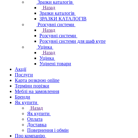
Зразки каталогів
Назад
Зразки каталогів
ЗРАЗКИ КАТАЛОГІВ
Розсувні системи
Назад
Розсувні системи
Розсувні системи для шаф купе
Уцінка
Назад
Уцінка
Уцінені товари
Акції
Послуги
Карта розкрою online
Терміни порізки
Меблі на замовлення
Бренди
Як купити
Назад
Як купити
Оплата
Доставка
Повернення і обмін
Про компанію