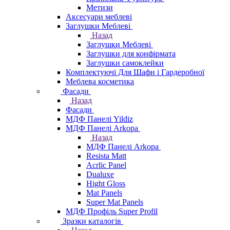
Метизи
Аксесуари меблеві
Заглушки Меблеві
Назад
Заглушки Меблеві
Заглушки для конфірмата
Заглушки самоклейки
Комплектуючі Для Шафи і Гардеробної
Меблева косметика
Фасади
Назад
Фасади
МДФ Панелі Yildiz
МДФ Панелі Arkopa
Назад
МДФ Панелі Arkopa
Resista Matt
Acrlic Panel
Dualuxe
Hight Gloss
Mat Panels
Super Mat Panels
МДФ Профіль Super Profil
Зразки каталогів