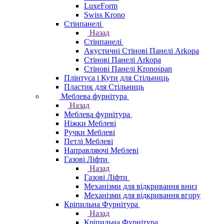
LuxeForm
Swiss Krono
Стінпанелі
Назад
Стінпанелі
Акустичні Стінові Панелі Аrkopa
Стінові Панелі Arkopa
Стінові Панелі Kronospan
Плінтуса і Кути для Стільниць
Пластик для Стільниць
Меблева фурнітура
Назад
Меблева фурнітура
Ніжки Меблеві
Ручки Меблеві
Петлі Меблеві
Направляючі Меблеві
Газові Ліфти
Назад
Газові Ліфти
Механізми для відкривання вниз
Механізми для відкривання вгору
Кріпильна Фурнітура
Назад
Кріпильна Фурнітура