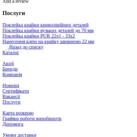
Add a review
Послуги
Поклейка крайки криволінійних деталей
Поклейка крайки вузьких деталей до 70 мм
Поклейка крайки PUR 22х1 ‐ 33х2
Нанесення клею на крайку шириною 22 мм
Назад до списку
Каталог
Акції
Бренди
Компанія
Новини
Сертифікати
Вакансії
Послуги
Карта розкрою
Графіки роботи виробництв
Допомога
Умови доставки