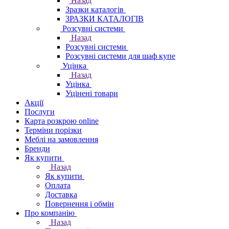
Назад
Зразки каталогів
ЗРАЗКИ КАТАЛОГІВ
Розсувні системи
Назад
Розсувні системи
Розсувні системи для шаф купе
Уцінка
Назад
Уцінка
Уцінені товари
Акції
Послуги
Карта розкрою online
Терміни порізки
Меблі на замовлення
Бренди
Як купити
Назад
Як купити
Оплата
Доставка
Повернення і обмін
Про компанію
Назад