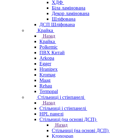
ХДФ
Біла ламінована
Декор ламінована
Шліфована
ДСП Шліфована
Крайка
Назад
Крайка
Polkemic
ПВХ Китай
Arkopa
Egger
Hranipex
Kromag
Maag
Rehau
Termopal
Стільниці і стінпанелі
Назад
Стільниці і стінпанелі
HPL панелі
Стільниці (на основі ДСП)
Назад
Стільниці (на основі ДСП)
Kronospan