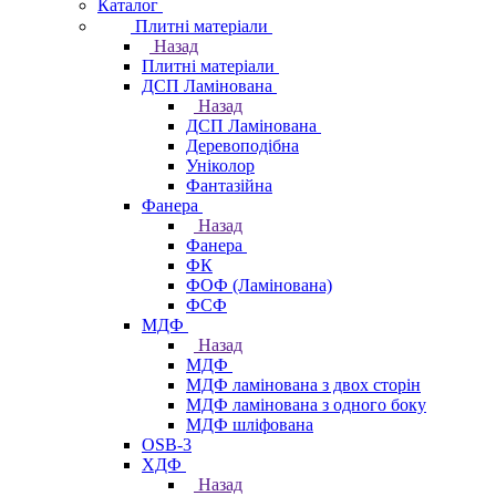
Каталог
Плитні матеріали
Назад
Плитні матеріали
ДСП Ламінована
Назад
ДСП Ламінована
Деревоподібна
Уніколор
Фантазійна
Фанера
Назад
Фанера
ФК
ФОФ (Ламінована)
ФСФ
МДФ
Назад
МДФ
МДФ ламінована з двох сторін
МДФ ламінована з одного боку
МДФ шліфована
OSB-3
ХДФ
Назад