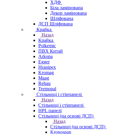
ХДФ
Біла ламінована
Декор ламінована
Шліфована
ДСП Шліфована
Крайка
Назад
Крайка
Polkemic
ПВХ Китай
Arkopa
Egger
Hranipex
Kromag
Maag
Rehau
Termopal
Стільниці і стінпанелі
Назад
Стільниці і стінпанелі
HPL панелі
Стільниці (на основі ДСП)
Назад
Стільниці (на основі ДСП)
Kronospan