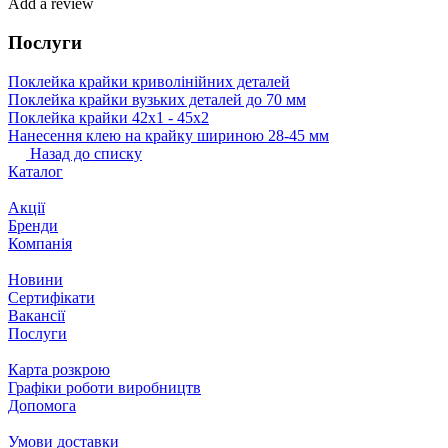
Add a review
Послуги
Поклейка крайки криволінійних деталей
Поклейка крайки вузьких деталей до 70 мм
Поклейка крайки 42х1 ‐ 45х2
Нанесення клею на крайку шириною 28-45 мм
Назад до списку
Каталог
Акції
Бренди
Компанія
Новини
Сертифікати
Вакансії
Послуги
Карта розкрою
Графіки роботи виробництв
Допомога
Умови доставки