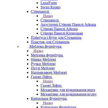
LuxeForm
Swiss Krono
Стінпанелі
Назад
Стінпанелі
Акустичні Стінові Панелі Аrkopa
Стінові Панелі Arkopa
Стінові Панелі Kronospan
Плінтуса і Кути для Стільниць
Пластик для Стільниць
Меблева фурнітура
Назад
Меблева фурнітура
Ніжки Меблеві
Ручки Меблеві
Петлі Меблеві
Направляючі Меблеві
Газові Ліфти
Назад
Газові Ліфти
Механізми для відкривання вниз
Механізми для відкривання вгору
Кріпильна Фурнітура
Назад
Кріпильна Фурнітура