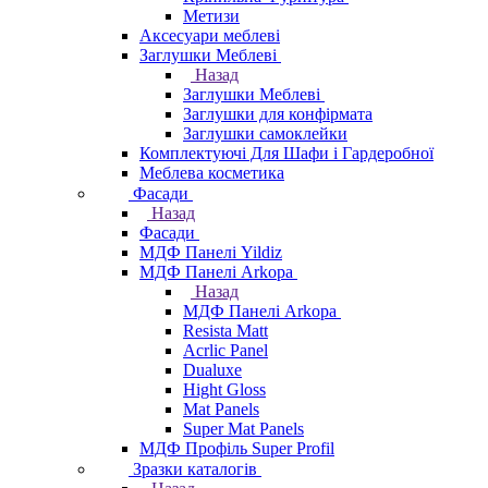
Метизи
Аксесуари меблеві
Заглушки Меблеві
Назад
Заглушки Меблеві
Заглушки для конфірмата
Заглушки самоклейки
Комплектуючі Для Шафи і Гардеробної
Меблева косметика
Фасади
Назад
Фасади
МДФ Панелі Yildiz
МДФ Панелі Arkopa
Назад
МДФ Панелі Arkopa
Resista Matt
Acrlic Panel
Dualuxe
Hight Gloss
Mat Panels
Super Mat Panels
МДФ Профіль Super Profil
Зразки каталогів