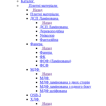
Каталог
Плитні матеріали
Назад
Плитні матеріали
ДСП Ламінована
Назад
ДСП Ламінована
Деревоподібна
Уніколор
Фантазійна
Фанера
Назад
Фанера
ФК
ФОФ (Ламінована)
ФСФ
МДФ
Назад
МДФ
МДФ ламінована з двох сторін
МДФ ламінована з одного боку
МДФ шліфована
OSB-3
ХДФ
Назад