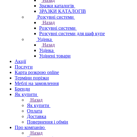
Назад
Зразки каталогів
ЗРАЗКИ КАТАЛОГІВ
Розсувні системи
Назад
Розсувні системи
Розсувні системи для шаф купе
Уцінка
Назад
Уцінка
Уцінені товари
Акції
Послуги
Карта розкрою online
Терміни порізки
Меблі на замовлення
Бренди
Як купити
Назад
Як купити
Оплата
Доставка
Повернення і обмін
Про компанію
Назад