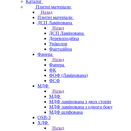
Каталог
Плитні матеріали
Назад
Плитні матеріали
ДСП Ламінована
Назад
ДСП Ламінована
Деревоподібна
Уніколор
Фантазійна
Фанера
Назад
Фанера
ФК
ФОФ (Ламінована)
ФСФ
МДФ
Назад
МДФ
МДФ ламінована з двох сторін
МДФ ламінована з одного боку
МДФ шліфована
OSB-3
ХДФ
Назад