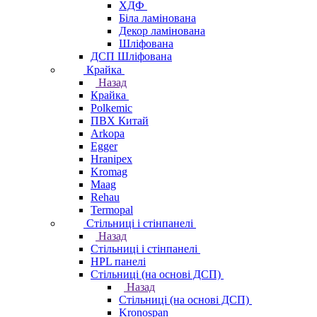
ХДФ
Біла ламінована
Декор ламінована
Шліфована
ДСП Шліфована
Крайка
Назад
Крайка
Polkemic
ПВХ Китай
Arkopa
Egger
Hranipex
Kromag
Maag
Rehau
Termopal
Стільниці і стінпанелі
Назад
Стільниці і стінпанелі
HPL панелі
Стільниці (на основі ДСП)
Назад
Стільниці (на основі ДСП)
Kronospan