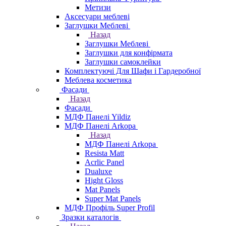
Метизи
Аксесуари меблеві
Заглушки Меблеві
Назад
Заглушки Меблеві
Заглушки для конфірмата
Заглушки самоклейки
Комплектуючі Для Шафи і Гардеробної
Меблева косметика
Фасади
Назад
Фасади
МДФ Панелі Yildiz
МДФ Панелі Arkopa
Назад
МДФ Панелі Arkopa
Resista Matt
Acrlic Panel
Dualuxe
Hight Gloss
Mat Panels
Super Mat Panels
МДФ Профіль Super Profil
Зразки каталогів