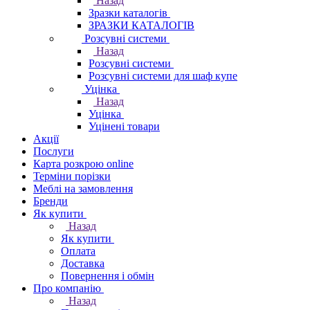
Назад
Зразки каталогів
ЗРАЗКИ КАТАЛОГІВ
Розсувні системи
Назад
Розсувні системи
Розсувні системи для шаф купе
Уцінка
Назад
Уцінка
Уцінені товари
Акції
Послуги
Карта розкрою online
Терміни порізки
Меблі на замовлення
Бренди
Як купити
Назад
Як купити
Оплата
Доставка
Повернення і обмін
Про компанію
Назад