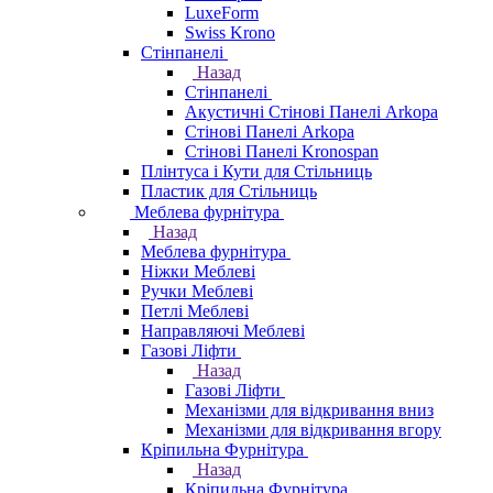
LuxeForm
Swiss Krono
Стінпанелі
Назад
Стінпанелі
Акустичні Стінові Панелі Аrkopa
Стінові Панелі Arkopa
Стінові Панелі Kronospan
Плінтуса і Кути для Стільниць
Пластик для Стільниць
Меблева фурнітура
Назад
Меблева фурнітура
Ніжки Меблеві
Ручки Меблеві
Петлі Меблеві
Направляючі Меблеві
Газові Ліфти
Назад
Газові Ліфти
Механізми для відкривання вниз
Механізми для відкривання вгору
Кріпильна Фурнітура
Назад
Кріпильна Фурнітура