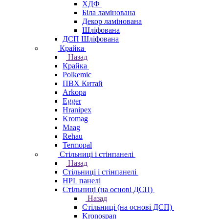
ХДФ
Біла ламінована
Декор ламінована
Шліфована
ДСП Шліфована
Крайка
Назад
Крайка
Polkemic
ПВХ Китай
Arkopa
Egger
Hranipex
Kromag
Maag
Rehau
Termopal
Стільниці і стінпанелі
Назад
Стільниці і стінпанелі
HPL панелі
Стільниці (на основі ДСП)
Назад
Стільниці (на основі ДСП)
Kronospan