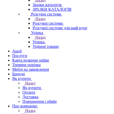
Назад
Зразки каталогів
ЗРАЗКИ КАТАЛОГІВ
Розсувні системи
Назад
Розсувні системи
Розсувні системи для шаф купе
Уцінка
Назад
Уцінка
Уцінені товари
Акції
Послуги
Карта розкрою online
Терміни порізки
Меблі на замовлення
Бренди
Як купити
Назад
Як купити
Оплата
Доставка
Повернення і обмін
Про компанію
Назад