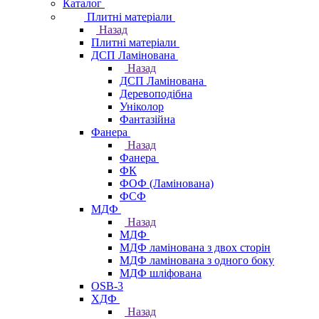
Каталог
Плитні матеріали
Назад
Плитні матеріали
ДСП Ламінована
Назад
ДСП Ламінована
Деревоподібна
Уніколор
Фантазійна
Фанера
Назад
Фанера
ФК
ФОФ (Ламінована)
ФСФ
МДФ
Назад
МДФ
МДФ ламінована з двох сторін
МДФ ламінована з одного боку
МДФ шліфована
OSB-3
ХДФ
Назад