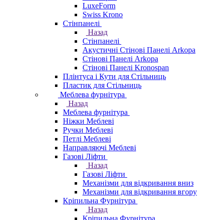
LuxeForm
Swiss Krono
Стінпанелі
Назад
Стінпанелі
Акустичні Стінові Панелі Аrkopa
Стінові Панелі Arkopa
Стінові Панелі Kronospan
Плінтуса і Кути для Стільниць
Пластик для Стільниць
Меблева фурнітура
Назад
Меблева фурнітура
Ніжки Меблеві
Ручки Меблеві
Петлі Меблеві
Направляючі Меблеві
Газові Ліфти
Назад
Газові Ліфти
Механізми для відкривання вниз
Механізми для відкривання вгору
Кріпильна Фурнітура
Назад
Кріпильна Фурнітура