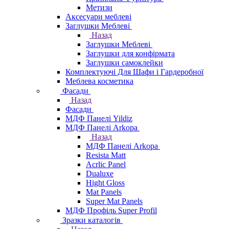
Метизи
Аксесуари меблеві
Заглушки Меблеві
Назад
Заглушки Меблеві
Заглушки для конфірмата
Заглушки самоклейки
Комплектуючі Для Шафи і Гардеробної
Меблева косметика
Фасади
Назад
Фасади
МДФ Панелі Yildiz
МДФ Панелі Arkopa
Назад
МДФ Панелі Arkopa
Resista Matt
Acrlic Panel
Dualuxe
Hight Gloss
Mat Panels
Super Mat Panels
МДФ Профіль Super Profil
Зразки каталогів