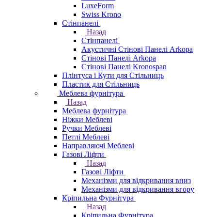
LuxeForm
Swiss Krono
Стінпанелі
Назад
Стінпанелі
Акустичні Стінові Панелі Аrkopa
Стінові Панелі Arkopa
Стінові Панелі Kronospan
Плінтуса і Кути для Стільниць
Пластик для Стільниць
Меблева фурнітура
Назад
Меблева фурнітура
Ніжки Меблеві
Ручки Меблеві
Петлі Меблеві
Направляючі Меблеві
Газові Ліфти
Назад
Газові Ліфти
Механізми для відкривання вниз
Механізми для відкривання вгору
Кріпильна Фурнітура
Назад
Кріпильна Фурнітура