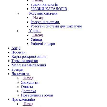
Назад
Зразки каталогів
ЗРАЗКИ КАТАЛОГІВ
Розсувні системи
Назад
Розсувні системи
Розсувні системи для шаф купе
Уцінка
Назад
Уцінка
Уцінені товари
Акції
Послуги
Карта розкрою online
Терміни порізки
Меблі на замовлення
Бренди
Як купити
Назад
Як купити
Оплата
Доставка
Повернення і обмін
Про компанію
Назад