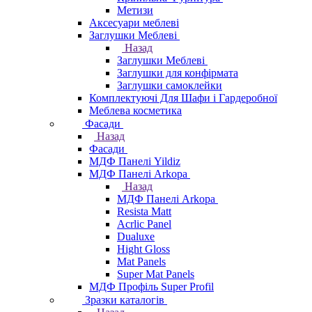
Метизи
Аксесуари меблеві
Заглушки Меблеві
Назад
Заглушки Меблеві
Заглушки для конфірмата
Заглушки самоклейки
Комплектуючі Для Шафи і Гардеробної
Меблева косметика
Фасади
Назад
Фасади
МДФ Панелі Yildiz
МДФ Панелі Arkopa
Назад
МДФ Панелі Arkopa
Resista Matt
Acrlic Panel
Dualuxe
Hight Gloss
Mat Panels
Super Mat Panels
МДФ Профіль Super Profil
Зразки каталогів