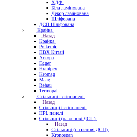
ХДФ
Біла ламінована
Декор ламінована
Шліфована
ДСП Шліфована
Крайка
Назад
Крайка
Polkemic
ПВХ Китай
Arkopa
Egger
Hranipex
Kromag
Maag
Rehau
Termopal
Стільниці і стінпанелі
Назад
Стільниці і стінпанелі
HPL панелі
Стільниці (на основі ДСП)
Назад
Стільниці (на основі ДСП)
Kronospan