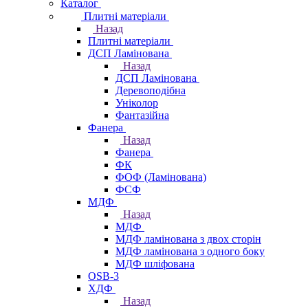
Каталог
Плитні матеріали
Назад
Плитні матеріали
ДСП Ламінована
Назад
ДСП Ламінована
Деревоподібна
Уніколор
Фантазійна
Фанера
Назад
Фанера
ФК
ФОФ (Ламінована)
ФСФ
МДФ
Назад
МДФ
МДФ ламінована з двох сторін
МДФ ламінована з одного боку
МДФ шліфована
OSB-3
ХДФ
Назад