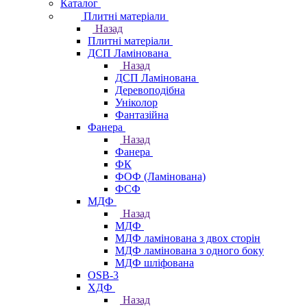
Каталог
Плитні матеріали
Назад
Плитні матеріали
ДСП Ламінована
Назад
ДСП Ламінована
Деревоподібна
Уніколор
Фантазійна
Фанера
Назад
Фанера
ФК
ФОФ (Ламінована)
ФСФ
МДФ
Назад
МДФ
МДФ ламінована з двох сторін
МДФ ламінована з одного боку
МДФ шліфована
OSB-3
ХДФ
Назад