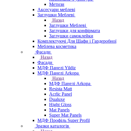
Метизи
Аксесуари меблеві
Заглушки Меблеві
Назад
Заглушки Меблеві
Заглушки для конфірмата
Заглушки самоклейки
Комплектуючі Для Шафи і Гардеробної
Меблева косметика
Фасади
Назад
Фасади
МДФ Панелі Yildiz
МДФ Панелі Arkopa
Назад
МДФ Панелі Arkopa
Resista Matt
Acrlic Panel
Dualuxe
Hight Gloss
Mat Panels
Super Mat Panels
МДФ Профіль Super Profil
Зразки каталогів