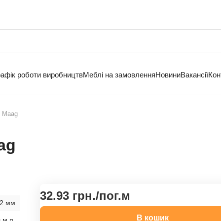
рафік роботи виробництв
Меблі на замовлення
Новини
Вакансії
Кон
2 Maag
ag
32.93 грн./
пог.м
2 мм
В кошик
 м.п.