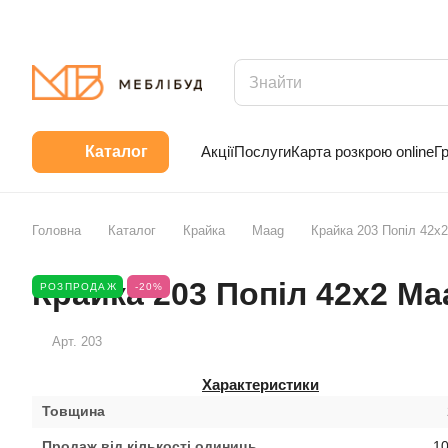
Акції
Послуги
Карта розкрою online
Г
Каталог
Головна
Каталог
Крайка
Maag
Крайка 203 Попіл 42х
Крайка 203 Попіл 42х2 Ma
РОЗПРОДАЖ
-20%
Арт.
203
Характеристики
Товщина
Продаж від кількості одиниць
10