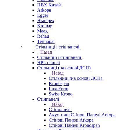
ПВХ Китай
Arkopa
Egger
Hranipex
Kromag
Maag
Rehau
Termopal
Стільниці і стінпанелі
Назад
Стільниці і стінпанелі
HPL панелі
Стільниці (на основі ДСП)
Назад
Стільниці (на основі ДСП)
Kronospan
LuxeForm
Swiss Krono
Стінпанелі
Назад
Стінпанелі
Акустичні Стінові Панелі Аrkopa
Стінові Панелі Arkopa
Стінові Панелі Kronospan