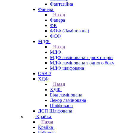
Фантазійна
Фанера
Назад
Фанера
ФК
ФОФ (Ламінована)
ФСФ
МДФ
Назад
МДФ
МДФ ламінована з двох сторін
МДФ ламінована з одного боку
МДФ шліфована
OSB-3
ХДФ
Назад
ХДФ
Біла ламінована
Декор ламінована
Шліфована
ДСП Шліфована
Крайка
Назад
Крайка
Polkemic