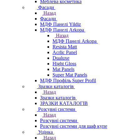
Меблева косметика
Фасади
Назад
Фасади
МДФ Панелі Yildiz
МДФ Панелі Arkopa
Назад
МДФ Панелі Arkopa
Resista Matt
Acrlic Panel
Dualuxe
Hight Gloss
Mat Panels
Super Mat Panels
МДФ Профіль Super Profil
Зразки каталогів
Назад
Зразки каталогів
ЗРАЗКИ КАТАЛОГІВ
Розсувні системи
Назад
Розсувні системи
Розсувні системи для шаф купе
Уцінка
Назад