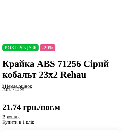
РОЗПРОДАЖ
-20%
Крайка АВS 71256 Сірий
кобальт 23х2 Rehau
0
Немає оцінок
Арт.
71256
21.74 грн./
пог.м
В кошик
Купити в 1 клік