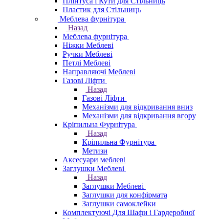
Плінтуса і Кути для Стільниць
Пластик для Стільниць
Меблева фурнітура
Назад
Меблева фурнітура
Ніжки Меблеві
Ручки Меблеві
Петлі Меблеві
Направляючі Меблеві
Газові Ліфти
Назад
Газові Ліфти
Механізми для відкривання вниз
Механізми для відкривання вгору
Кріпильна Фурнітура
Назад
Кріпильна Фурнітура
Метизи
Аксесуари меблеві
Заглушки Меблеві
Назад
Заглушки Меблеві
Заглушки для конфірмата
Заглушки самоклейки
Комплектуючі Для Шафи і Гардеробної