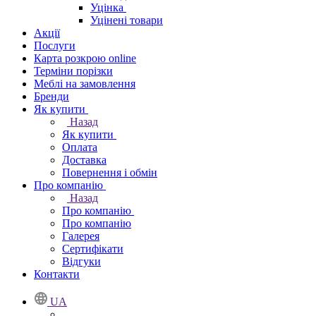
Уцінка
Уцінені товари
Акції
Послуги
Карта розкрою online
Терміни порізки
Меблі на замовлення
Бренди
Як купити
Назад
Як купити
Оплата
Доставка
Повернення і обмін
Про компанію
Назад
Про компанію
Про компанію
Галерея
Сертифікати
Відгуки
Контакти
UA