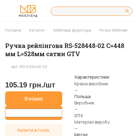
Головна
Каталог
Меблева фурнітура
Ручки Меблеві
Ручка рейлінгова RS-528448-02 С=448
мм L=528мм сатин GTV
Арт.
RS-528448-02
Характеристики
105.19 грн./
шт
Країна виробник
—
Польща
В кошик
Виробник
—
GTV
Матеріал виробу
—
Купити в 1 клік
Метал