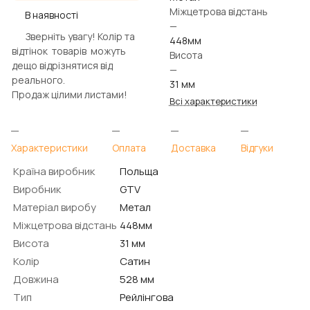
Міжцетрова відстань
В наявності
—
Зверніть увагу! Колір та
448мм
відтінок товарів можуть
Висота
дещо відрізнятися від
—
реального.
31 мм
Продаж цілими листами!
Всі характеристики
Характеристики
Оплата
Доставка
Відгуки
Країна виробник
Польща
Виробник
GTV
Матеріал виробу
Метал
Міжцетрова відстань
448мм
Висота
31 мм
Колір
Сатин
Довжина
528 мм
Тип
Рейлінгова