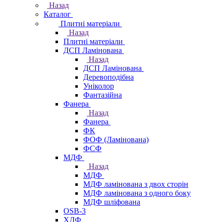
Назад
Каталог
Плитні матеріали
Назад
Плитні матеріали
ДСП Ламінована
Назад
ДСП Ламінована
Деревоподібна
Уніколор
Фантазійна
Фанера
Назад
Фанера
ФК
ФОФ (Ламінована)
ФСФ
МДФ
Назад
МДФ
МДФ ламінована з двох сторін
МДФ ламінована з одного боку
МДФ шліфована
OSB-3
ХДФ