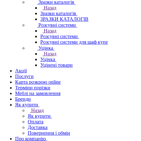
Зразки каталогів
Назад
Зразки каталогів
ЗРАЗКИ КАТАЛОГІВ
Розсувні системи
Назад
Розсувні системи
Розсувні системи для шаф купе
Уцінка
Назад
Уцінка
Уцінені товари
Акції
Послуги
Карта розкрою online
Терміни порізки
Меблі на замовлення
Бренди
Як купити
Назад
Як купити
Оплата
Доставка
Повернення і обмін
Про компанію