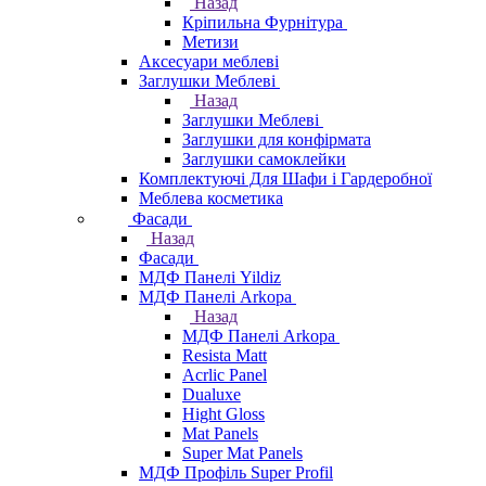
Назад
Кріпильна Фурнітура
Метизи
Аксесуари меблеві
Заглушки Меблеві
Назад
Заглушки Меблеві
Заглушки для конфірмата
Заглушки самоклейки
Комплектуючі Для Шафи і Гардеробної
Меблева косметика
Фасади
Назад
Фасади
МДФ Панелі Yildiz
МДФ Панелі Arkopa
Назад
МДФ Панелі Arkopa
Resista Matt
Acrlic Panel
Dualuxe
Hight Gloss
Mat Panels
Super Mat Panels
МДФ Профіль Super Profil