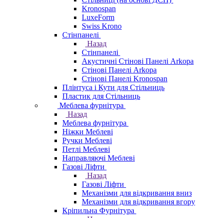
Kronospan
LuxeForm
Swiss Krono
Стінпанелі
Назад
Стінпанелі
Акустичні Стінові Панелі Аrkopa
Стінові Панелі Arkopa
Стінові Панелі Kronospan
Плінтуса і Кути для Стільниць
Пластик для Стільниць
Меблева фурнітура
Назад
Меблева фурнітура
Ніжки Меблеві
Ручки Меблеві
Петлі Меблеві
Направляючі Меблеві
Газові Ліфти
Назад
Газові Ліфти
Механізми для відкривання вниз
Механізми для відкривання вгору
Кріпильна Фурнітура