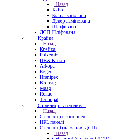
Назад
ХДФ
Біла ламінована
Декор ламінована
Шліфована
ДСП Шліфована
Крайка
Назад
Крайка
Polkemic
ПВХ Китай
Arkopa
Egger
Hranipex
Kromag
Maag
Rehau
Termopal
Стільниці і стінпанелі
Назад
Стільниці і стінпанелі
HPL панелі
Стільниці (на основі ДСП)
Назад
Стільниці (на основі ДСП)