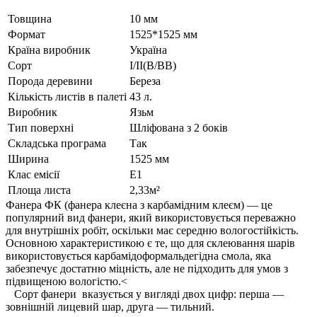
Товщина
10 мм
Формат
1525*1525 мм
Країна виробник
Україна
Cорт
I/II(B/BB)
Порода деревини
Береза
Кількість листів в палеті
43 л.
Виробник
Язьм
Тип поверхні
Шліфована з 2 боків
Складська програма
Так
Ширина
1525 мм
Клас емісії
E1
Площа листа
2,33м²
Фанера ФК (фанера клеєна з карбамідним клеєм) — це
популярний вид фанери, який використовується переважно
для внутрішніх робіт, оскільки має середню вологостійкість.
Основною характеристикою є те, що для склеювання шарів
використовується карбамідоформальдегідна смола, яка
забезпечує достатню міцність, але не підходить для умов з
підвищеною вологістю.<
Сорт фанери вказується у вигляді двох цифр: перша —
зовнішній лицевий шар, друга — тильний.