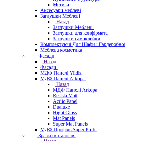
Метизи
Аксесуари меблеві
Заглушки Меблеві
Назад
Заглушки Меблеві
Заглушки для конфірмата
Заглушки самоклейки
Комплектуючі Для Шафи і Гардеробної
Меблева косметика
Фасади
Назад
Фасади
МДФ Панелі Yildiz
МДФ Панелі Arkopa
Назад
МДФ Панелі Arkopa
Resista Matt
Acrlic Panel
Dualuxe
Hight Gloss
Mat Panels
Super Mat Panels
МДФ Профіль Super Profil
Зразки каталогів