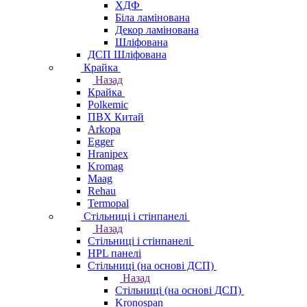
ХДФ
Біла ламінована
Декор ламінована
Шліфована
ДСП Шліфована
Крайка
Назад
Крайка
Polkemic
ПВХ Китай
Arkopa
Egger
Hranipex
Kromag
Maag
Rehau
Termopal
Стільниці і стінпанелі
Назад
Стільниці і стінпанелі
HPL панелі
Стільниці (на основі ДСП)
Назад
Стільниці (на основі ДСП)
Kronospan