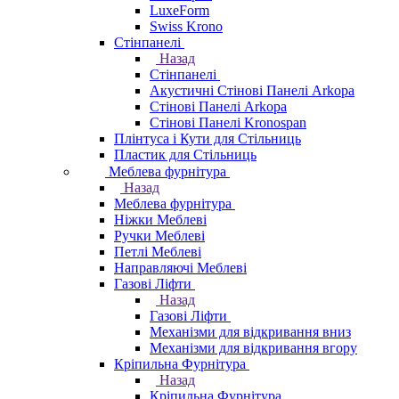
LuxeForm
Swiss Krono
Стінпанелі
Назад
Стінпанелі
Акустичні Стінові Панелі Аrkopa
Стінові Панелі Arkopa
Стінові Панелі Kronospan
Плінтуса і Кути для Стільниць
Пластик для Стільниць
Меблева фурнітура
Назад
Меблева фурнітура
Ніжки Меблеві
Ручки Меблеві
Петлі Меблеві
Направляючі Меблеві
Газові Ліфти
Назад
Газові Ліфти
Механізми для відкривання вниз
Механізми для відкривання вгору
Кріпильна Фурнітура
Назад
Кріпильна Фурнітура