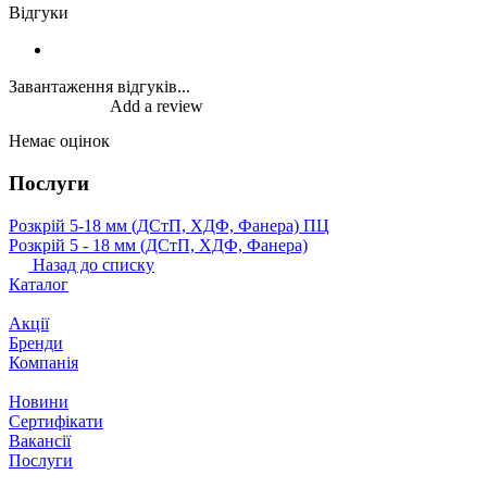
Відгуки
Завантаження відгуків...
Add a review
Немає оцінок
Послуги
Розкрій 5‐18 мм (ДСтП, ХДФ, Фанера) ПЦ
Розкрій 5 ‐ 18 мм (ДСтП, ХДФ, Фанера)
Назад до списку
Каталог
Акції
Бренди
Компанія
Новини
Сертифікати
Вакансії
Послуги