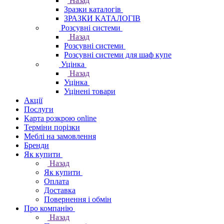
Назад
Зразки каталогів
ЗРАЗКИ КАТАЛОГІВ
Розсувні системи
Назад
Розсувні системи
Розсувні системи для шаф купе
Уцінка
Назад
Уцінка
Уцінені товари
Акції
Послуги
Карта розкрою online
Терміни порізки
Меблі на замовлення
Бренди
Як купити
Назад
Як купити
Оплата
Доставка
Повернення і обмін
Про компанію
Назад