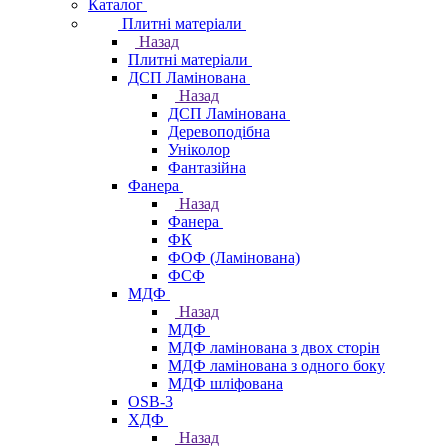
Каталог
Плитні матеріали
Назад
Плитні матеріали
ДСП Ламінована
Назад
ДСП Ламінована
Деревоподібна
Уніколор
Фантазійна
Фанера
Назад
Фанера
ФК
ФОФ (Ламінована)
ФСФ
МДФ
Назад
МДФ
МДФ ламінована з двох сторін
МДФ ламінована з одного боку
МДФ шліфована
OSB-3
ХДФ
Назад