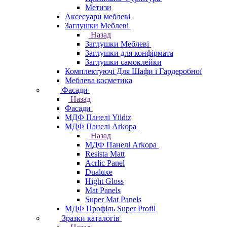
Метизи
Аксесуари меблеві
Заглушки Меблеві
Назад
Заглушки Меблеві
Заглушки для конфірмата
Заглушки самоклейки
Комплектуючі Для Шафи і Гардеробної
Меблева косметика
Фасади
Назад
Фасади
МДФ Панелі Yildiz
МДФ Панелі Arkopa
Назад
МДФ Панелі Arkopa
Resista Matt
Acrlic Panel
Dualuxe
Hight Gloss
Mat Panels
Super Mat Panels
МДФ Профіль Super Profil
Зразки каталогів