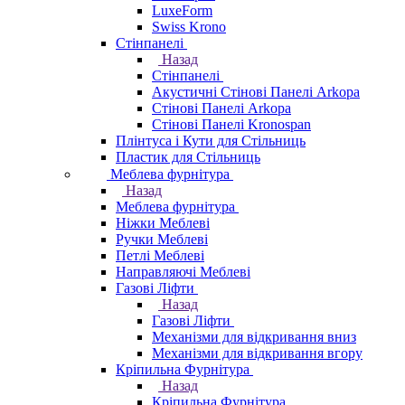
LuxeForm
Swiss Krono
Стінпанелі
Назад
Стінпанелі
Акустичні Стінові Панелі Аrkopa
Стінові Панелі Arkopa
Стінові Панелі Kronospan
Плінтуса і Кути для Стільниць
Пластик для Стільниць
Меблева фурнітура
Назад
Меблева фурнітура
Ніжки Меблеві
Ручки Меблеві
Петлі Меблеві
Направляючі Меблеві
Газові Ліфти
Назад
Газові Ліфти
Механізми для відкривання вниз
Механізми для відкривання вгору
Кріпильна Фурнітура
Назад
Кріпильна Фурнітура