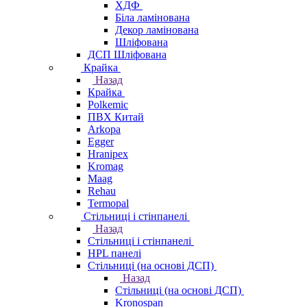
ХДФ
Біла ламінована
Декор ламінована
Шліфована
ДСП Шліфована
Крайка
Назад
Крайка
Polkemic
ПВХ Китай
Arkopa
Egger
Hranipex
Kromag
Maag
Rehau
Termopal
Стільниці і стінпанелі
Назад
Стільниці і стінпанелі
HPL панелі
Стільниці (на основі ДСП)
Назад
Стільниці (на основі ДСП)
Kronospan