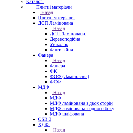
Каталог
Плитні матеріали
Назад
Плитні матеріали
ДСП Ламінована
Назад
ДСП Ламінована
Деревоподібна
Уніколор
Фантазійна
Фанера
Назад
Фанера
ФК
ФОФ (Ламінована)
ФСФ
МДФ
Назад
МДФ
МДФ ламінована з двох сторін
МДФ ламінована з одного боку
МДФ шліфована
OSB-3
ХДФ
Назад