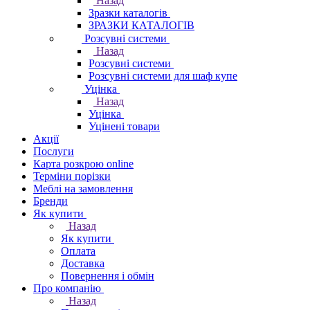
Назад
Зразки каталогів
ЗРАЗКИ КАТАЛОГІВ
Розсувні системи
Назад
Розсувні системи
Розсувні системи для шаф купе
Уцінка
Назад
Уцінка
Уцінені товари
Акції
Послуги
Карта розкрою online
Терміни порізки
Меблі на замовлення
Бренди
Як купити
Назад
Як купити
Оплата
Доставка
Повернення і обмін
Про компанію
Назад