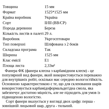
Товщина
15 мм
Формат
1525*1525 мм
Країна виробник
Україна
Cорт
II/III (BB/CP)
Порода деревини
Береза
Кількість листів в палеті
29 л.
Виробник
Укргосптовари
Тип поверхні
Шліфована з 2 боків
Складська програма
Так
Ширина
1525 мм
Клас емісії
E1
Площа листа
2,33м²
Фанера ФК (фанера клеєна з карбамідним клеєм) - це
популярний вид фанери, який використовується переважно
для внутрішніх робіт, оскільки має середню вологостійкість.
Основною характеристикою є те, що для склеювання шарів
використовується карбамідоформальдегідна смола, яка
забезпечує достатню міцність, але не підходить для умов із
підвищеною вологістю.
Сорт фанери вказується у вигляді двох цифр: перша -
зовнішній лицьовий шар, друга - тильний.