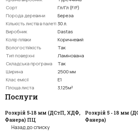
Cорт
Гл/Гл (F/F)
Порода деревини
Береза
Кількість листів в палеті
30 л.
Виробник
Dastas
Колір плівки
Коричневий
Вологостійкість
Так
Тип поверхні
Ламінована
Складська програма
Так
Ширина
2500 мм
Клас емісії
E1
Площа листа
3,125м²
Послуги
Розкрій 5‐18 мм (ДСтП, ХДФ,
Розкрій 5 ‐ 18 мм (
Фанера) ПЦ
Фанера)
Назад до списку