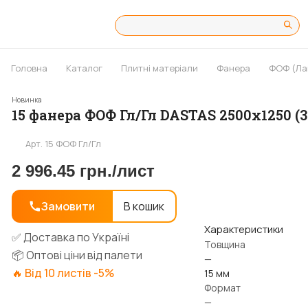
Головна
Каталог
Плитні матеріали
Фанера
ФОФ (Ла
Новинка
15 фанера ФОФ Гл/Гл DASTAS 2500х1250 (3
Арт.
15 ФОФ Гл/Гл
2 996.45 грн./
лист
Замовити
В кошик
Характеристики
✅ Доставка по Україні
Товщина
📦 Оптові ціни від палети
—
🔥 Від 10 листів -5%
15 мм
Формат
—