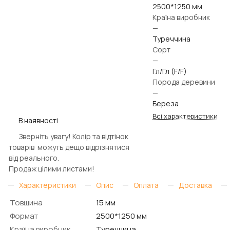
2500*1250 мм
Країна виробник
—
Туреччина
Cорт
—
Гл/Гл (F/F)
Порода деревини
—
Береза
Всі характеристики
В наявності
Зверніть увагу! Колір та відтінок
товарів можуть дещо відрізнятися
від реального.
Продаж цілими листами!
Характеристики
Опис
Оплата
Доставка
Товщина
15 мм
Формат
2500*1250 мм
Країна виробник
Туреччина