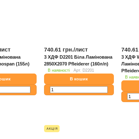
лист
740.61 грн./
лист
740.61
амінована
3 ХДФ D2201 Біла Ламінована
3 ХДФ 
070 Kronospan (155л)
2850Х2070 Pfleiderer (160л/п)
Ламінована 2
В наявності
Арт.
D2201
В наявн
кошик
В кошик
АКЦІЯ