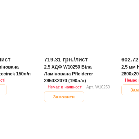
лист
719.31 грн./
лист
602.72
2,5 ХДФ W10250 Біла
2,5 мм HDF біла л
ecinek 150л/п
Ламінована Pfleiderer
2800х20
сті
2850Х2070 (190л/п)
Немає 
Немає в наявності
Арт.
W10250
Зам
Замовити