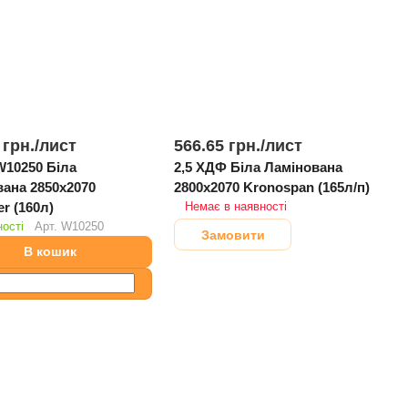
 грн./
лист
566.65 грн./
лист
W10250 Біла
2,5 ХДФ Біла Ламінована
850х2070
2800х2070 Kronospan (165л/п)
Pfleiderer (160л)
Немає в наявності
ості
Арт.
W10250
Замовити
В кошик