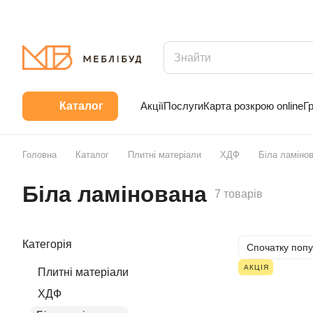
Акції
Послуги
Карта розкрою online
Г
Каталог
Головна
Каталог
Плитні матеріали
ХДФ
Біла ламіно
Біла ламінована
7 товарів
Категорія
Спочатку попу
АКЦІЯ
Плитні матеріали
ХДФ