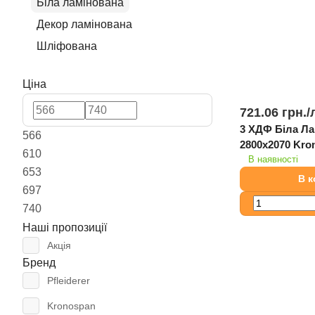
Біла ламінована
Декор ламінована
Шліфована
Ціна
721.06 грн./
3 ХДФ Біла Л
566
2800х2
610
В наявності
653
В 
697
740
Наші пропозиції
Акція
Бренд
Pfleiderer
Kronospan