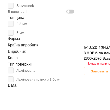
Szczecinek
В наявності
Товщина
2,5 мм
3 мм
Формат
Країна виробник
643.22 грн./
Виробник
3 HDF біла ламінована
Колір
2800х2070 Szcz
Немає в наявно
Тип поверхні
Ламінована
Замовити
Ламінована плівка з 1 боку
Вага