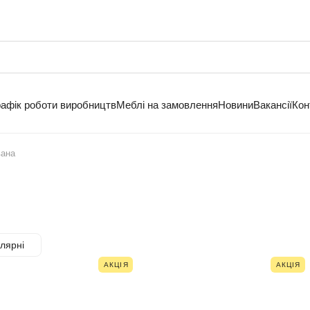
рафік роботи виробництв
Меблі на замовлення
Новини
Вакансії
Кон
вана
лярні
АКЦІЯ
АКЦІЯ