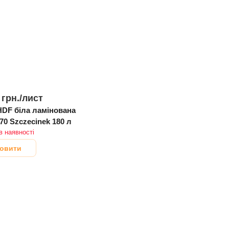
 грн./
лист
амінована
70 Szczecinek 180 л
в наявності
овити