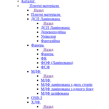
Каталог
Плитні матеріали
Назад
Плитні матеріали
ДСП Ламінована
Назад
ДСП Ламінована
Деревоподібна
Уніколор
Фантазійна
Фанера
Назад
Фанера
ФК
ФОФ (Ламінована)
ФСФ
МДФ
Назад
МДФ
МДФ ламінована з двох сторін
МДФ ламінована з одного боку
МДФ шліфована
OSB-3
ХДФ
Назад