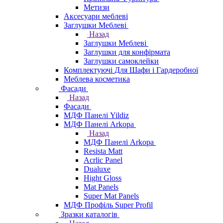
Метизи
Аксесуари меблеві
Заглушки Меблеві
Назад
Заглушки Меблеві
Заглушки для конфірмата
Заглушки самоклейки
Комплектуючі Для Шафи і Гардеробної
Меблева косметика
Фасади
Назад
Фасади
МДФ Панелі Yildiz
МДФ Панелі Arkopa
Назад
МДФ Панелі Arkopa
Resista Matt
Acrlic Panel
Dualuxe
Hight Gloss
Mat Panels
Super Mat Panels
МДФ Профіль Super Profil
Зразки каталогів