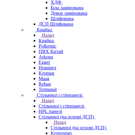
ХДФ
Біла ламінована
Декор ламінована
Шліфована
ДСП Шліфована
Крайка
Назад
Крайка
Polkemic
ПВХ Китай
Arkopa
Egger
Hranipex
Kromag
Maag
Rehau
Termopal
Стільниці і стінпанелі
Назад
Стільниці і стінпанелі
HPL панелі
Стільниці (на основі ДСП)
Назад
Стільниці (на основі ДСП)
Kronospan