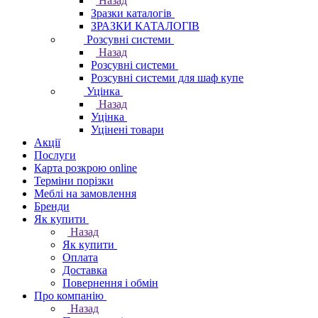
Назад
Зразки каталогів
ЗРАЗКИ КАТАЛОГІВ
Розсувні системи
Назад
Розсувні системи
Розсувні системи для шаф купе
Уцінка
Назад
Уцінка
Уцінені товари
Акції
Послуги
Карта розкрою online
Терміни порізки
Меблі на замовлення
Бренди
Як купити
Назад
Як купити
Оплата
Доставка
Повернення і обмін
Про компанію
Назад