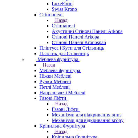
LuxeForm
Swiss Krono
Стінпанелі
Назад
Стінпанелі
Акустичні Стінові Панелі Аrkopa
Стінові Панелі Arkopa
Стінові Панелі Kronospan
Плінтуса і Кути для Стільниць
Пластик для Стільниць
Меблева фурнітура
Назад
Меблева фурнітура
Ніжки Меблеві
Ручки Меблеві
Петлі Меблеві
Направляючі Меблеві
Газові Ліфти
Назад
Газові Ліфти
Механізми для відкривання вниз
Механізми для відкривання вгору
Кріпильна Фурнітура
Назад
Кріпильна Фурнітура