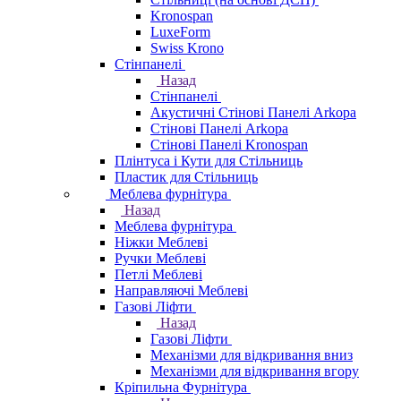
Kronospan
LuxeForm
Swiss Krono
Стінпанелі
Назад
Стінпанелі
Акустичні Стінові Панелі Аrkopa
Стінові Панелі Arkopa
Стінові Панелі Kronospan
Плінтуса і Кути для Стільниць
Пластик для Стільниць
Меблева фурнітура
Назад
Меблева фурнітура
Ніжки Меблеві
Ручки Меблеві
Петлі Меблеві
Направляючі Меблеві
Газові Ліфти
Назад
Газові Ліфти
Механізми для відкривання вниз
Механізми для відкривання вгору
Кріпильна Фурнітура