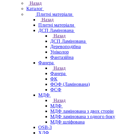
Назад
Каталог
Плитні матеріали
Назад
Плитні матеріали
ДСП Ламінована
Назад
ДСП Ламінована
Деревоподібна
Уніколор
Фантазійна
Фанера
Назад
Фанера
ФК
ФОФ (Ламінована)
ФСФ
МДФ
Назад
МДФ
МДФ ламінована з двох сторін
МДФ ламінована з одного боку
МДФ шліфована
OSB-3
ХДФ