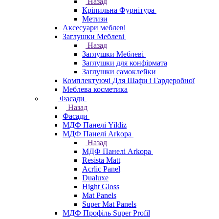
Назад
Кріпильна Фурнітура
Метизи
Аксесуари меблеві
Заглушки Меблеві
Назад
Заглушки Меблеві
Заглушки для конфірмата
Заглушки самоклейки
Комплектуючі Для Шафи і Гардеробної
Меблева косметика
Фасади
Назад
Фасади
МДФ Панелі Yildiz
МДФ Панелі Arkopa
Назад
МДФ Панелі Arkopa
Resista Matt
Acrlic Panel
Dualuxe
Hight Gloss
Mat Panels
Super Mat Panels
МДФ Профіль Super Profil