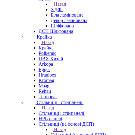
Назад
ХДФ
Біла ламінована
Декор ламінована
Шліфована
ДСП Шліфована
Крайка
Назад
Крайка
Polkemic
ПВХ Китай
Arkopa
Egger
Hranipex
Kromag
Maag
Rehau
Termopal
Стільниці і стінпанелі
Назад
Стільниці і стінпанелі
HPL панелі
Стільниці (на основі ДСП)
Назад
Стільниці (на основі ДСП)