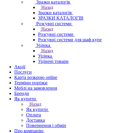
Зразки каталогів
Назад
Зразки каталогів
ЗРАЗКИ КАТАЛОГІВ
Розсувні системи
Назад
Розсувні системи
Розсувні системи для шаф купе
Уцінка
Назад
Уцінка
Уцінені товари
Акції
Послуги
Карта розкрою online
Терміни порізки
Меблі на замовлення
Бренди
Як купити
Назад
Як купити
Оплата
Доставка
Повернення і обмін
Про компанію