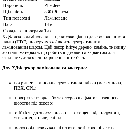
Виробник
Pfleiderer
Щільність
830±30 кг/м³
Тип поверхні
Ламінована
Вага
14 кг
Складська програма
Так
ХДФ декор ламінована — це високощільна деревоволокниста
плита (HDF), поверхня якої вкрита декоративним
ламінованим шаром. Цей декор імітує дерево, камінь, тканину
або інші матеріали, що робить її ідеальним варіантом для
стильних, довговічних рішень в інтер’єрі.
Для ХДФ декор ламінована характерно:
покриття: ламінована декоративна плівка (меламінова,
ПВХ, CPL);
поверхня: гладка або текстурована (матова, глянцева,
шорстка під дерево);
стійкість до зносу: висока — захищена від подряпин,
стирання, впливу світла;
вологовідштовхувальні властивості: хороші, але не