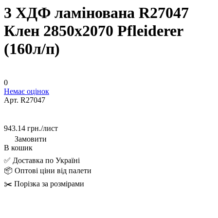
3 ХДФ ламінована R27047
Клен 2850х2070 Pfleiderer
(160л/п)
0
Немає оцінок
Арт.
R27047
943.14 грн./
лист
Замовити
В кошик
✅ Доставка по Україні
📦 Оптові ціни від палети
✂️ Порізка за розмірами