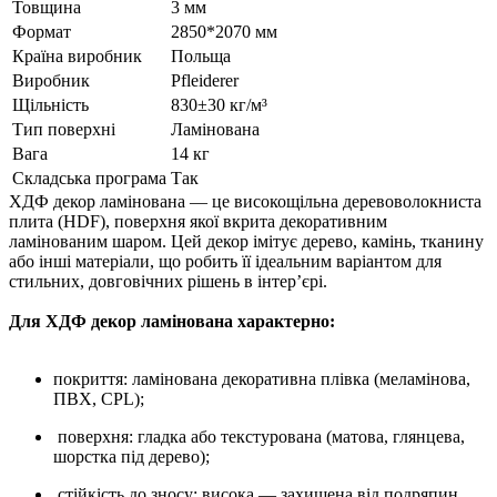
Товщина
3 мм
Формат
2850*2070 мм
Країна виробник
Польща
Виробник
Pfleiderer
Щільність
830±30 кг/м³
Тип поверхні
Ламінована
Вага
14 кг
Складська програма
Так
ХДФ декор ламінована — це високощільна деревоволокниста
плита (HDF), поверхня якої вкрита декоративним
ламінованим шаром. Цей декор імітує дерево, камінь, тканину
або інші матеріали, що робить її ідеальним варіантом для
стильних, довговічних рішень в інтер’єрі.
Для ХДФ декор ламінована характерно:
покриття: ламінована декоративна плівка (меламінова,
ПВХ, CPL);
поверхня: гладка або текстурована (матова, глянцева,
шорстка під дерево);
стійкість до зносу: висока — захищена від подряпин,