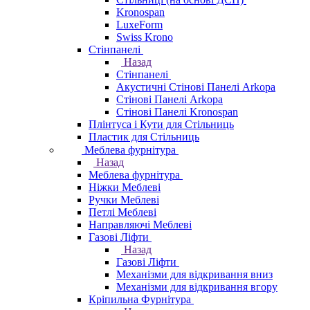
Kronospan
LuxeForm
Swiss Krono
Стінпанелі
Назад
Стінпанелі
Акустичні Стінові Панелі Аrkopa
Стінові Панелі Arkopa
Стінові Панелі Kronospan
Плінтуса і Кути для Стільниць
Пластик для Стільниць
Меблева фурнітура
Назад
Меблева фурнітура
Ніжки Меблеві
Ручки Меблеві
Петлі Меблеві
Направляючі Меблеві
Газові Ліфти
Назад
Газові Ліфти
Механізми для відкривання вниз
Механізми для відкривання вгору
Кріпильна Фурнітура