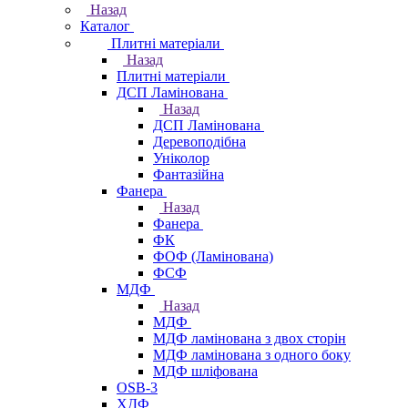
Назад
Каталог
Плитні матеріали
Назад
Плитні матеріали
ДСП Ламінована
Назад
ДСП Ламінована
Деревоподібна
Уніколор
Фантазійна
Фанера
Назад
Фанера
ФК
ФОФ (Ламінована)
ФСФ
МДФ
Назад
МДФ
МДФ ламінована з двох сторін
МДФ ламінована з одного боку
МДФ шліфована
OSB-3
ХДФ