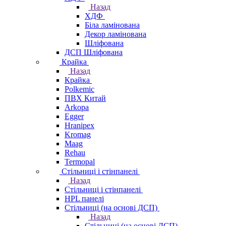
Назад
ХДФ
Біла ламінована
Декор ламінована
Шліфована
ДСП Шліфована
Крайка
Назад
Крайка
Polkemic
ПВХ Китай
Arkopa
Egger
Hranipex
Kromag
Maag
Rehau
Termopal
Стільниці і стінпанелі
Назад
Стільниці і стінпанелі
HPL панелі
Стільниці (на основі ДСП)
Назад
Стільниці (на основі ДСП)