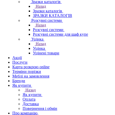
Зразки каталогів
Назад
Зразки каталогів
ЗРАЗКИ КАТАЛОГІВ
Розсувні системи
Назад
Розсувні системи
Розсувні системи для шаф купе
Уцінка
Назад
Уцінка
Уцінені товари
Акції
Послуги
Карта розкрою online
Терміни порізки
Меблі на замовлення
Бренди
Як купити
Назад
Як купити
Оплата
Доставка
Повернення і обмін
Про компанію