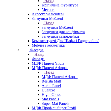
Назад
Кріпильна Фурнітура
Метизи
Аксесуари меблеві
Заглушки Меблеві
Назад
Заглушки Меблеві
Заглушки для конфірмата
Заглушки самоклейки
Комплектуючі Для Шафи і Гардеробної
Меблева косметика
Фасади
Назад
Фасади
МДФ Панелі Yildiz
МДФ Панелі Arkopa
Назад
МДФ Панелі Arkopa
Resista Matt
Acrlic Panel
Dualuxe
Hight Gloss
Mat Panels
Super Mat Panels
МДФ Профіль Super Profil