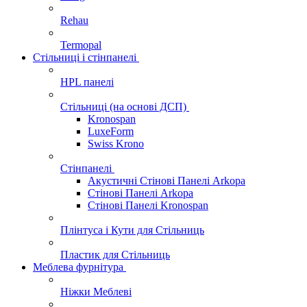
Rehau
Termopal
Стільниці і стінпанелі
HPL панелі
Стільниці (на основі ДСП)
Kronospan
LuxeForm
Swiss Krono
Стінпанелі
Акустичні Стінові Панелі Аrkopa
Стінові Панелі Arkopa
Стінові Панелі Kronospan
Плінтуса і Кути для Стільниць
Пластик для Стільниць
Меблева фурнітура
Ніжки Меблеві