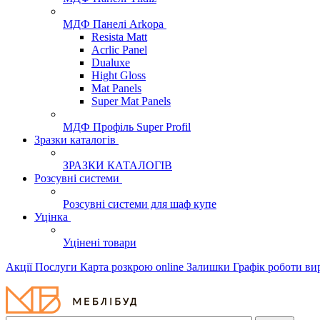
МДФ Панелі Arkopa
Resista Matt
Acrlic Panel
Dualuxe
Hight Gloss
Mat Panels
Super Mat Panels
МДФ Профіль Super Profil
Зразки каталогів
ЗРАЗКИ КАТАЛОГІВ
Розсувні системи
Розсувні системи для шаф купе
Уцінка
Уцінені товари
Акції
Послуги
Карта розкрою online
Залишки
Графік роботи в