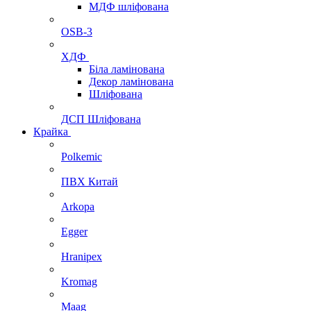
МДФ шліфована
OSB-3
ХДФ
Біла ламінована
Декор ламінована
Шліфована
ДСП Шліфована
Крайка
Polkemic
ПВХ Китай
Arkopa
Egger
Hranipex
Kromag
Maag