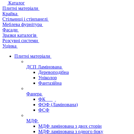
Каталог
Плитні матеріали
Крайка
Стільниці і стінпанелі
Меблева фурнітура
Фасади
Зразки каталогів
Розсувні системи
Уцінка
Плитні матеріали
ДСП Ламінована
Деревоподібна
Уніколор
Фантазійна
Фанера
ФК
ФОФ (Ламінована)
ФСФ
МДФ
МДФ ламінована з двох сторін
МДФ ламінована з одного боку