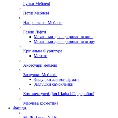
Ручки Меблеві
Петлі Меблеві
Направляючі Меблеві
Газові Ліфти
Механізми для відкривання вниз
Механізми для відкривання вгору
Кріпильна Фурнітура
Метизи
Аксесуари меблеві
Заглушки Меблеві
Заглушки для конфірмата
Заглушки самоклейки
Комплектуючі Для Шафи і Гардеробної
Меблева косметика
Фасади
МДФ Панелі Yildiz