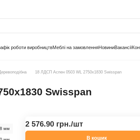
рафік роботи виробництв
Меблі на замовлення
Новини
Вакансії
Кон
Деревоподібна
18 ЛДСП Аспен 0503 WL 2750х1830 Swisspan
750х1830 Swisspan
2 576.90 грн./
шт
8 мм
В кошик
0 мм