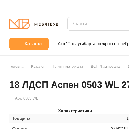
Акції
Послуги
Карта розкрою online
Г
Каталог
Головна
Каталог
Плитні матеріали
ДСП Ламінована
18 ЛДСП Аспен 0503 WL 2
Арт.
0503 WL
Характеристики
Товщина
1
Формат
2750*183