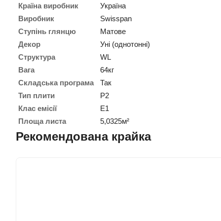
Країна виробник
Україна
Виробник
Swisspan
Ступінь глянцю
Матове
Декор
Уні (однотонні)
Структура
WL
Вага
64кг
Складська програма
Так
Тип плити
P2
Клас емісії
E1
Площа листа
5,0325м²
Рекомендована крайка