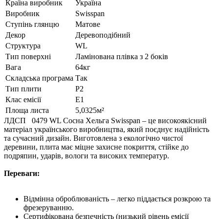
Країна виробник
Україна
Виробник
Swisspan
Ступінь глянцю
Матове
Декор
Деревоподібний
Структура
WL
Тип поверхні
Ламінована плівка з 2 боків
Вага
64кг
Складська програма
Так
Тип плити
P2
Клас емісії
E1
Площа листа
5,0325м²
ЛДСП 0479 WL Сосна Хельга Swisspan – це високоякісний
матеріал українського виробництва, який поєднує надійність
та сучасний дизайн. Виготовлена з екологічно чистої
деревини, плита має міцне захисне покриття, стійке до
подряпин, ударів, вологи та високих температур.
Переваги:
Відмінна оброблюваність – легко піддається розкрою та
фрезеруванню.
Сертифікована безпечність (низький рівень емісії