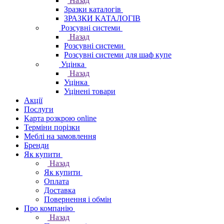
Назад
Зразки каталогів
ЗРАЗКИ КАТАЛОГІВ
Розсувні системи
Назад
Розсувні системи
Розсувні системи для шаф купе
Уцінка
Назад
Уцінка
Уцінені товари
Акції
Послуги
Карта розкрою online
Терміни порізки
Меблі на замовлення
Бренди
Як купити
Назад
Як купити
Оплата
Доставка
Повернення і обмін
Про компанію
Назад