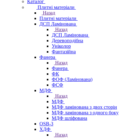
Каталог
Плитні матеріали
Назад
Плитні матеріали
ДСП Ламінована
Назад
ДСП Ламінована
Деревоподібна
Уніколор
Фантазійна
Фанера
Назад
Фанера
ФК
ФОФ (Ламінована)
ФСФ
МДФ
Назад
МДФ
МДФ ламінована з двох сторін
МДФ ламінована з одного боку
МДФ шліфована
OSB-3
ХДФ
Назад