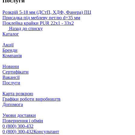
Послуги
Розкрій 5‐18 мм (ДСтП, ХДФ, Фанера) ПЦ
Присадка під меблеву петлю d=35 мм
Поклейка крайки PUR 22х1 ‐ 33х2
Назад до списку
Каталог
Акції
Бренди
Компанія
Новини
Сертифікати
Вакансії
Послуги
Карта розкрою
Графіки роботи виробництв
Допомога
Умови доставки
Повернення і обмін
0 (800) 300-432
0 (800) 300-432
Консультант