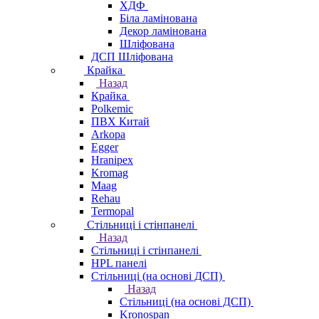
ХДФ
Біла ламінована
Декор ламінована
Шліфована
ДСП Шліфована
Крайка
Назад
Крайка
Polkemic
ПВХ Китай
Arkopa
Egger
Hranipex
Kromag
Maag
Rehau
Termopal
Стільниці і стінпанелі
Назад
Стільниці і стінпанелі
HPL панелі
Стільниці (на основі ДСП)
Назад
Стільниці (на основі ДСП)
Kronospan