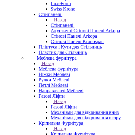
LuxeForm
Swiss Krono
Стінпанелі
Назад
Стінпанелі
Акустичні Стінові Панелі Аrkopa
Стінові Панелі Arkopa
Стінові Панелі Kronospan
Плінтуса і Кути для Стільниць
Пластик для Стільниць
Меблева фурнітура
Назад
Меблева фурнітура
Ніжки Меблеві
Ручки Меблеві
Петлі Меблеві
Направляючі Меблеві
Газові Ліфти
Назад
Газові Ліфти
Механізми для відкривання вниз
Механізми для відкривання вгору
Кріпильна Фурнітура
Назад
Кріпильна Фурнітура