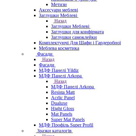
Метизи
Аксесуари меблеві
Заглушки Меблеві
Назад
Заглушки Меблеві
Заглушки для конфірмата
Заглушки самоклейки
Комплектуючі Для Шафи і Гардеробної
Меблева косметика
Фасади
Назад
Фасади
МДФ Панелі Yildiz
МДФ Панелі Arkopa
Назад
МДФ Панелі Arkopa
Resista Matt
Acrlic Panel
Dualuxe
Hight Gloss
Mat Panels
Super Mat Panels
МДФ Профіль Super Profil
Зразки каталогів