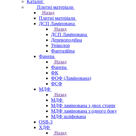
Каталог
Плитні матеріали
Назад
Плитні матеріали
ДСП Ламінована
Назад
ДСП Ламінована
Деревоподібна
Уніколор
Фантазійна
Фанера
Назад
Фанера
ФК
ФОФ (Ламінована)
ФСФ
МДФ
Назад
МДФ
МДФ ламінована з двох сторін
МДФ ламінована з одного боку
МДФ шліфована
OSB-3
ХДФ
Назад