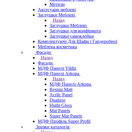
Метизи
Аксесуари меблеві
Заглушки Меблеві
Назад
Заглушки Меблеві
Заглушки для конфірмата
Заглушки самоклейки
Комплектуючі Для Шафи і Гардеробної
Меблева косметика
Фасади
Назад
Фасади
МДФ Панелі Yildiz
МДФ Панелі Arkopa
Назад
МДФ Панелі Arkopa
Resista Matt
Acrlic Panel
Dualuxe
Hight Gloss
Mat Panels
Super Mat Panels
МДФ Профіль Super Profil
Зразки каталогів