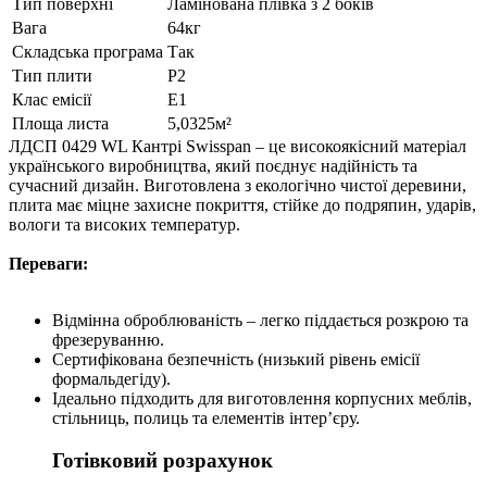
Тип поверхні
Ламінована плівка з 2 боків
Вага
64кг
Складська програма
Так
Тип плити
P2
Клас емісії
E1
Площа листа
5,0325м²
ЛДСП 0429 WL Кантрі Swisspan – це високоякісний матеріал
українського виробництва, який поєднує надійність та
сучасний дизайн. Виготовлена з екологічно чистої деревини,
плита має міцне захисне покриття, стійке до подряпин, ударів,
вологи та високих температур.
Переваги:
Відмінна оброблюваність – легко піддається розкрою та
фрезеруванню.
Сертифікована безпечність (низький рівень емісії
формальдегіду).
Ідеально підходить для виготовлення корпусних меблів,
стільниць, полиць та елементів інтер’єру.
Готівковий розрахунок