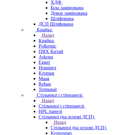
ХДФ
Біла ламінована
Декор ламінована
Шліфована
ДСП Шліфована
Крайка
Назад
Крайка
Polkemic
ПВХ Китай
Arkopa
Egger
Hranipex
Kromag
Maag
Rehau
Termopal
Стільниці і стінпанелі
Назад
Стільниці і стінпанелі
HPL панелі
Стільниці (на основі ДСП)
Назад
Стільниці (на основі ДСП)
Kronospan