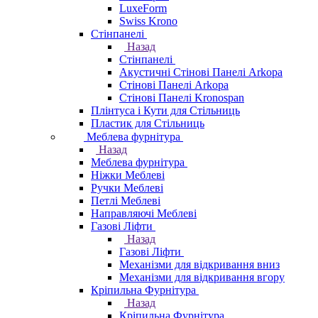
LuxeForm
Swiss Krono
Стінпанелі
Назад
Стінпанелі
Акустичні Стінові Панелі Аrkopa
Стінові Панелі Arkopa
Стінові Панелі Kronospan
Плінтуса і Кути для Стільниць
Пластик для Стільниць
Меблева фурнітура
Назад
Меблева фурнітура
Ніжки Меблеві
Ручки Меблеві
Петлі Меблеві
Направляючі Меблеві
Газові Ліфти
Назад
Газові Ліфти
Механізми для відкривання вниз
Механізми для відкривання вгору
Кріпильна Фурнітура
Назад
Кріпильна Фурнітура