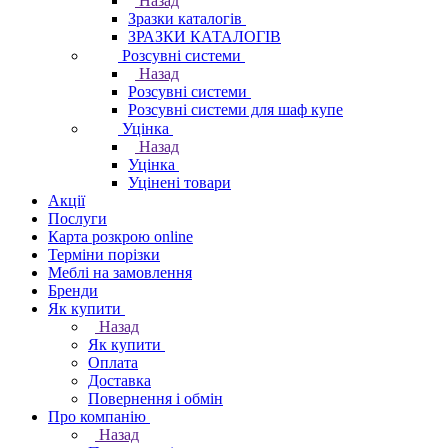
Назад
Зразки каталогів
ЗРАЗКИ КАТАЛОГІВ
Розсувні системи
Назад
Розсувні системи
Розсувні системи для шаф купе
Уцінка
Назад
Уцінка
Уцінені товари
Акції
Послуги
Карта розкрою online
Терміни порізки
Меблі на замовлення
Бренди
Як купити
Назад
Як купити
Оплата
Доставка
Повернення і обмін
Про компанію
Назад