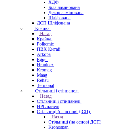
ХДФ
Біла ламінована
Декор ламінована
Шліфована
ДСП Шліфована
Крайка
Назад
Крайка
Polkemic
ПВХ Китай
Arkopa
Egger
Hranipex
Kromag
Maag
Rehau
Termopal
Стільниці і стінпанелі
Назад
Стільниці і стінпанелі
HPL панелі
Стільниці (на основі ДСП)
Назад
Стільниці (на основі ДСП)
Kronospan