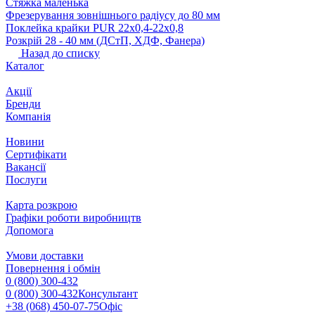
Стяжка маленька
Фрезерування зовнішнього радіусу до 80 мм
Поклейка крайки PUR 22х0,4-22х0,8
Розкрій 28 ‐ 40 мм (ДСтП, ХДФ, Фанера)
Назад до списку
Каталог
Акції
Бренди
Компанія
Новини
Сертифікати
Вакансії
Послуги
Карта розкрою
Графіки роботи виробництв
Допомога
Умови доставки
Повернення і обмін
0 (800) 300-432
0 (800) 300-432
Консультант
+38 (068) 450-07-75
Офіс