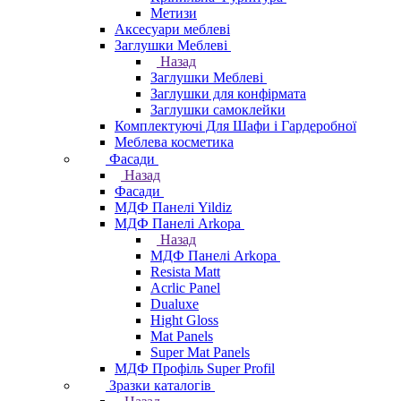
Метизи
Аксесуари меблеві
Заглушки Меблеві
Назад
Заглушки Меблеві
Заглушки для конфірмата
Заглушки самоклейки
Комплектуючі Для Шафи і Гардеробної
Меблева косметика
Фасади
Назад
Фасади
МДФ Панелі Yildiz
МДФ Панелі Arkopa
Назад
МДФ Панелі Arkopa
Resista Matt
Acrlic Panel
Dualuxe
Hight Gloss
Mat Panels
Super Mat Panels
МДФ Профіль Super Profil
Зразки каталогів