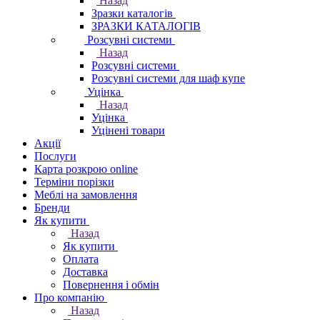
Назад
Зразки каталогів
ЗРАЗКИ КАТАЛОГІВ
Розсувні системи
Назад
Розсувні системи
Розсувні системи для шаф купе
Уцінка
Назад
Уцінка
Уцінені товари
Акції
Послуги
Карта розкрою online
Терміни порізки
Меблі на замовлення
Бренди
Як купити
Назад
Як купити
Оплата
Доставка
Повернення і обмін
Про компанію
Назад