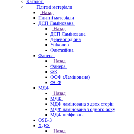
Каталог
Плитні матеріали
Назад
Плитні матеріали
ДСП Ламінована
Назад
ДСП Ламінована
Деревоподібна
Уніколор
Фантазійна
Фанера
Назад
Фанера
ФК
ФОФ (Ламінована)
ФСФ
МДФ
Назад
МДФ
МДФ ламінована з двох сторін
МДФ ламінована з одного боку
МДФ шліфована
OSB-3
ХДФ
Назад