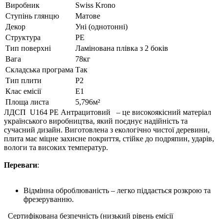
Виробник
Swiss Krono
Ступінь глянцю
Матове
Декор
Уні (однотонні)
Структура
РЕ
Тип поверхні
Ламінована плівка з 2 боків
Вага
78кг
Складська програма
Так
Тип плити
P2
Клас емісії
E1
Площа листа
5,796м²
ЛДСП U164 РЕ Антрацитовий – це високоякісний матеріал
українського виробництва, який поєднує надійність та
сучасний дизайн. Виготовлена з екологічно чистої деревини,
плита має міцне захисне покриття, стійке до подряпин, ударів,
вологи та високих температур.
Переваги
:
Відмінна оброблюваність – легко піддається розкрою та
фрезеруванню.
Сертифікована безпечність (низький рівень емісії