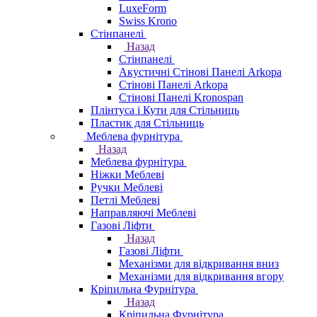
LuxeForm
Swiss Krono
Стінпанелі
Назад
Стінпанелі
Акустичні Стінові Панелі Аrkopa
Стінові Панелі Arkopa
Стінові Панелі Kronospan
Плінтуса і Кути для Стільниць
Пластик для Стільниць
Меблева фурнітура
Назад
Меблева фурнітура
Ніжки Меблеві
Ручки Меблеві
Петлі Меблеві
Направляючі Меблеві
Газові Ліфти
Назад
Газові Ліфти
Механізми для відкривання вниз
Механізми для відкривання вгору
Кріпильна Фурнітура
Назад
Кріпильна Фурнітура