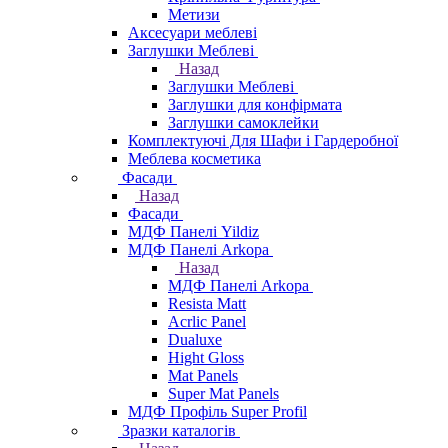
Метизи
Аксесуари меблеві
Заглушки Меблеві
Назад
Заглушки Меблеві
Заглушки для конфірмата
Заглушки самоклейки
Комплектуючі Для Шафи і Гардеробної
Меблева косметика
Фасади
Назад
Фасади
МДФ Панелі Yildiz
МДФ Панелі Arkopa
Назад
МДФ Панелі Arkopa
Resista Matt
Acrlic Panel
Dualuxe
Hight Gloss
Mat Panels
Super Mat Panels
МДФ Профіль Super Profil
Зразки каталогів