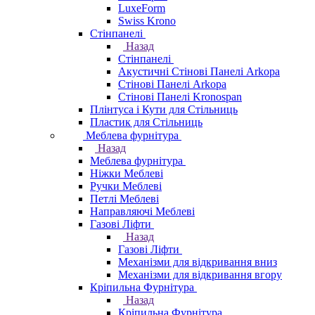
LuxeForm
Swiss Krono
Стінпанелі
Назад
Стінпанелі
Акустичні Стінові Панелі Аrkopa
Стінові Панелі Arkopa
Стінові Панелі Kronospan
Плінтуса і Кути для Стільниць
Пластик для Стільниць
Меблева фурнітура
Назад
Меблева фурнітура
Ніжки Меблеві
Ручки Меблеві
Петлі Меблеві
Направляючі Меблеві
Газові Ліфти
Назад
Газові Ліфти
Механізми для відкривання вниз
Механізми для відкривання вгору
Кріпильна Фурнітура
Назад
Кріпильна Фурнітура