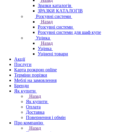
Назад
Зразки каталогів
ЗРАЗКИ КАТАЛОГІВ
Розсувні системи
Назад
Розсувні системи
Розсувні системи для шаф купе
Уцінка
Назад
Уцінка
Уцінені товари
Акції
Послуги
Карта розкрою online
Терміни порізки
Меблі на замовлення
Бренди
Як купити
Назад
Як купити
Оплата
Доставка
Повернення і обмін
Про компанію
Назад