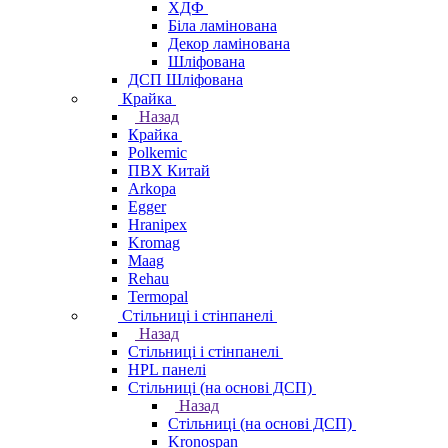
ХДФ
Біла ламінована
Декор ламінована
Шліфована
ДСП Шліфована
Крайка
Назад
Крайка
Polkemic
ПВХ Китай
Arkopa
Egger
Hranipex
Kromag
Maag
Rehau
Termopal
Стільниці і стінпанелі
Назад
Стільниці і стінпанелі
HPL панелі
Стільниці (на основі ДСП)
Назад
Стільниці (на основі ДСП)
Kronospan