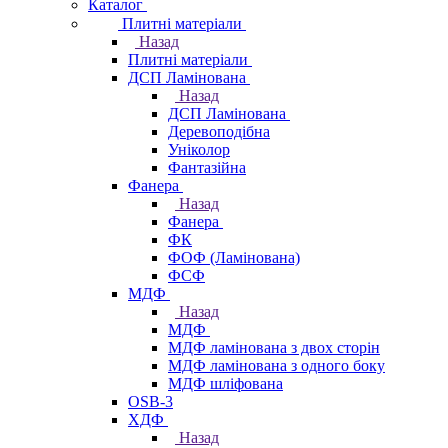
Каталог
Плитні матеріали
Назад
Плитні матеріали
ДСП Ламінована
Назад
ДСП Ламінована
Деревоподібна
Уніколор
Фантазійна
Фанера
Назад
Фанера
ФК
ФОФ (Ламінована)
ФСФ
МДФ
Назад
МДФ
МДФ ламінована з двох сторін
МДФ ламінована з одного боку
МДФ шліфована
OSB-3
ХДФ
Назад