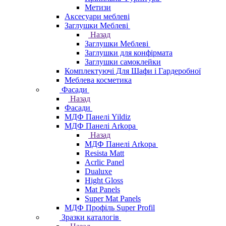
Метизи
Аксесуари меблеві
Заглушки Меблеві
Назад
Заглушки Меблеві
Заглушки для конфірмата
Заглушки самоклейки
Комплектуючі Для Шафи і Гардеробної
Меблева косметика
Фасади
Назад
Фасади
МДФ Панелі Yildiz
МДФ Панелі Arkopa
Назад
МДФ Панелі Arkopa
Resista Matt
Acrlic Panel
Dualuxe
Hight Gloss
Mat Panels
Super Mat Panels
МДФ Профіль Super Profil
Зразки каталогів