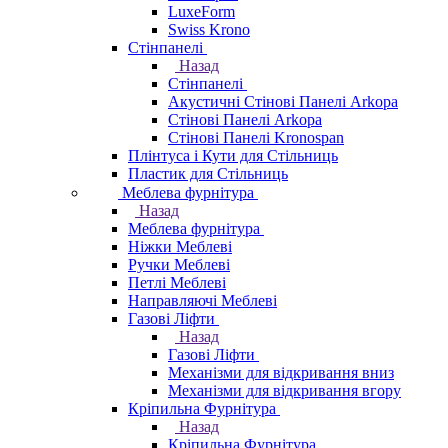
LuxeForm
Swiss Krono
Стінпанелі
Назад
Стінпанелі
Акустичні Стінові Панелі Аrkopa
Стінові Панелі Arkopa
Стінові Панелі Kronospan
Плінтуса і Кути для Стільниць
Пластик для Стільниць
Меблева фурнітура
Назад
Меблева фурнітура
Ніжки Меблеві
Ручки Меблеві
Петлі Меблеві
Направляючі Меблеві
Газові Ліфти
Назад
Газові Ліфти
Механізми для відкривання вниз
Механізми для відкривання вгору
Кріпильна Фурнітура
Назад
Кріпильна Фурнітура