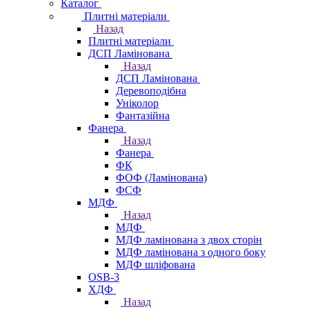
Каталог
Плитні матеріали
Назад
Плитні матеріали
ДСП Ламінована
Назад
ДСП Ламінована
Деревоподібна
Уніколор
Фантазійна
Фанера
Назад
Фанера
ФК
ФОФ (Ламінована)
ФСФ
МДФ
Назад
МДФ
МДФ ламінована з двох сторін
МДФ ламінована з одного боку
МДФ шліфована
OSB-3
ХДФ
Назад