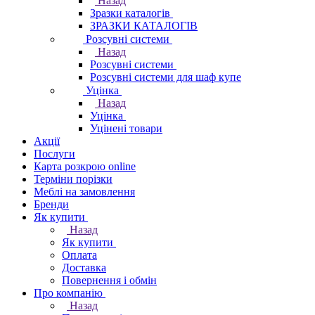
Назад
Зразки каталогів
ЗРАЗКИ КАТАЛОГІВ
Розсувні системи
Назад
Розсувні системи
Розсувні системи для шаф купе
Уцінка
Назад
Уцінка
Уцінені товари
Акції
Послуги
Карта розкрою online
Терміни порізки
Меблі на замовлення
Бренди
Як купити
Назад
Як купити
Оплата
Доставка
Повернення і обмін
Про компанію
Назад