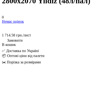
2800х2070 Yildiz (48л/пал)
0
Немає оцінок
1 714.58 грн./
лист
Замовити
В кошик
✅ Доставка по Україні
📦 Оптові ціни від палети
✂️ Порізка за розмірами