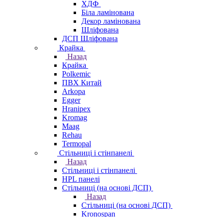
ХДФ
Біла ламінована
Декор ламінована
Шліфована
ДСП Шліфована
Крайка
Назад
Крайка
Polkemic
ПВХ Китай
Arkopa
Egger
Hranipex
Kromag
Maag
Rehau
Termopal
Стільниці і стінпанелі
Назад
Стільниці і стінпанелі
HPL панелі
Стільниці (на основі ДСП)
Назад
Стільниці (на основі ДСП)
Kronospan