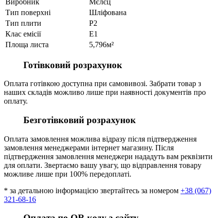
Виробник
Мєлєц
Тип поверхні
Шліфована
Тип плити
P2
Клас емісії
E1
Площа листа
5,796м²
Готівковий розрахунок
Оплата готівкою доступна при самовивозі. Забрати товар з
наших складів можливо лише при наявності документів про
оплату.
Безготівковий розрахунок
Оплата замовлення можлива відразу після підтвердження
замовлення менеджерами інтернет магазину. Після
підтвердження замовлення менеджери нададуть вам реквізити
для оплати. Звертаємо вашу увагу, що відправлення товару
можливе лише при 100% передоплаті.
* за детальною інформацією звертайтесь за номером
+38 (067)
321-68-16
Оплата по QR коду з сайту