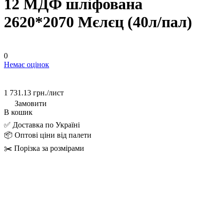
12 МДФ шліфована
2620*2070 Mєлєц (40л/пал)
0
Немає оцінок
1 731.13 грн./
лист
Замовити
В кошик
✅ Доставка по Україні
📦 Оптові ціни від палети
✂️ Порізка за розмірами