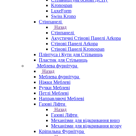
Kronospan
LuxeForm
Swiss Krono
Стінпанелі
Назад
Стінпанелі
Акустичні Стінові Панелі Аrkopa
Стінові Панелі Arkopa
Стінові Панелі Kronospan
Плінтуса і Кути для Стільниць
Пластик для Стільниць
Меблева фурнітура
Назад
Меблева фурнітура
Ніжки Меблеві
Ручки Меблеві
Петлі Меблеві
Направляючі Меблеві
Газові Ліфти
Назад
Газові Ліфти
Механізми для відкривання вниз
Механізми для відкривання вгору
Кріпильна Фурнітура