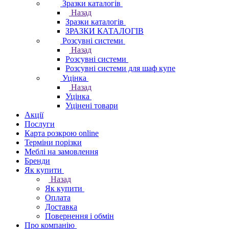
Зразки каталогів
Назад
Зразки каталогів
ЗРАЗКИ КАТАЛОГІВ
Розсувні системи
Назад
Розсувні системи
Розсувні системи для шаф купе
Уцінка
Назад
Уцінка
Уцінені товари
Акції
Послуги
Карта розкрою online
Терміни порізки
Меблі на замовлення
Бренди
Як купити
Назад
Як купити
Оплата
Доставка
Повернення і обмін
Про компанію