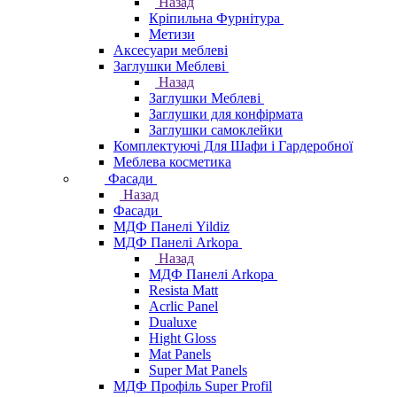
Назад
Кріпильна Фурнітура
Метизи
Аксесуари меблеві
Заглушки Меблеві
Назад
Заглушки Меблеві
Заглушки для конфірмата
Заглушки самоклейки
Комплектуючі Для Шафи і Гардеробної
Меблева косметика
Фасади
Назад
Фасади
МДФ Панелі Yildiz
МДФ Панелі Arkopa
Назад
МДФ Панелі Arkopa
Resista Matt
Acrlic Panel
Dualuxe
Hight Gloss
Mat Panels
Super Mat Panels
МДФ Профіль Super Profil