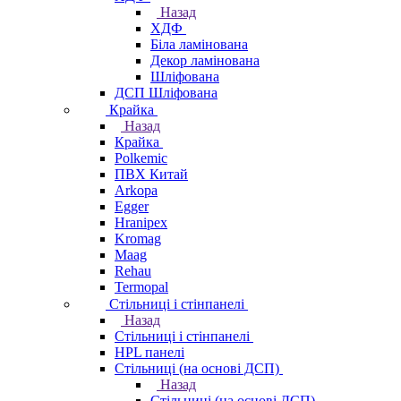
Назад
ХДФ
Біла ламінована
Декор ламінована
Шліфована
ДСП Шліфована
Крайка
Назад
Крайка
Polkemic
ПВХ Китай
Arkopa
Egger
Hranipex
Kromag
Maag
Rehau
Termopal
Стільниці і стінпанелі
Назад
Стільниці і стінпанелі
HPL панелі
Стільниці (на основі ДСП)
Назад
Стільниці (на основі ДСП)