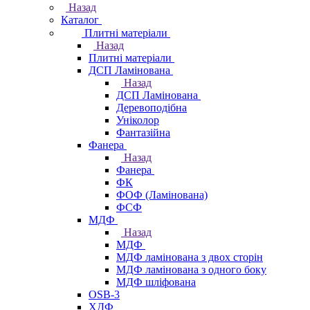
Назад
Каталог
Плитні матеріали
Назад
Плитні матеріали
ДСП Ламінована
Назад
ДСП Ламінована
Деревоподібна
Уніколор
Фантазійна
Фанера
Назад
Фанера
ФК
ФОФ (Ламінована)
ФСФ
МДФ
Назад
МДФ
МДФ ламінована з двох сторін
МДФ ламінована з одного боку
МДФ шліфована
OSB-3
ХДФ