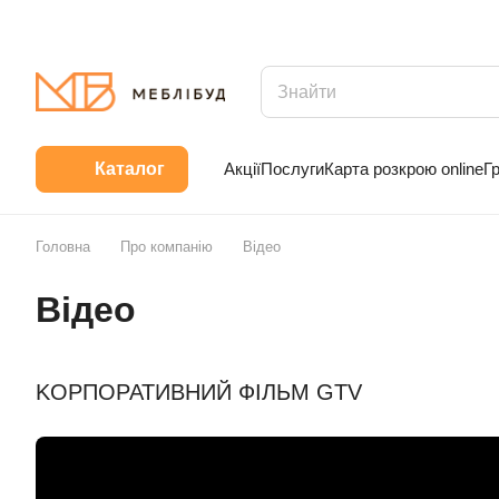
Акції
Послуги
Карта розкрою online
Г
Каталог
Головна
Про компанію
Відео
Відео
KОРПОРАТИВНИЙ ФІЛЬМ GTV